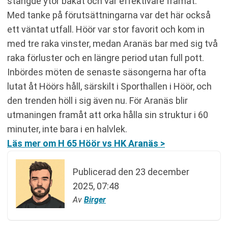
stängde ytor bakåt och var effektivare framåt.
Med tanke på förutsättningarna var det här också
ett väntat utfall. Höör var stor favorit och kom in
med tre raka vinster, medan Aranäs bar med sig två
raka förluster och en längre period utan full pott.
Inbördes möten de senaste säsongerna har ofta
lutat åt Höörs håll, särskilt i Sporthallen i Höör, och
den trenden höll i sig även nu. För Aranäs blir
utmaningen framåt att orka hålla sin struktur i 60
minuter, inte bara i en halvlek.
Läs mer om H 65 Höör vs HK Aranäs >
Publicerad den
23 december
2025, 07:48
Av
Birger