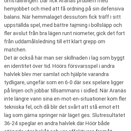
omställningen. Där fick Aranäs problem med
hemjobbet och med att få ordning på sin defensiva
balans. När hemmalaget dessutom fick träff i sitt
uppställda spel, med bättre tajming i bollsläpp och
fler avslut från bra lägen runt niometer, gick det fort
från uddamålsledning till ett klart grepp om
matchen.
Det är också här man ser skillnaden i lag som byggt
en identitet över tid. Höörs försvarsspel i andra
halvlek blev mer samlat och hjälpte varandra
tydligare, ungefär som en 6-0 där sex spelare ligger
på linjen och jobbar tillsammans i sidled. När Aranäs
inte längre vann sina en-mot-en-situationer kom fler
tekniska fel, och då blir det svårt att stå emot ett
lag som gärna springer när läget ges. Slutresultatet
36-24 speglar en andra halvlek där Höör både