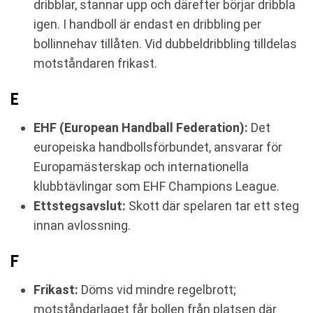
dribblar, stannar upp och därefter börjar dribbla
igen. I handboll är endast en dribbling per
bollinnehav tillåten. Vid dubbeldribbling tilldelas
motståndaren frikast.
E
EHF (European Handball Federation):
Det
europeiska handbollsförbundet, ansvarar för
Europamästerskap och internationella
klubbtävlingar som EHF Champions League.
Ettstegsavslut:
Skott där spelaren tar ett steg
innan avlossning.
F
Frikast:
Döms vid mindre regelbrott;
motståndarlaget får bollen från platsen där