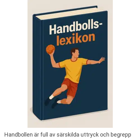
I
J
K
L
M
N
O
P
R
S
T
U
V
W
Y
Z
Handbollen är full av särskilda uttryck och begrepp
Å