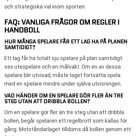
och strategiska val inom sporten.
FAQ: VANLIGA FRÅGOR OM REGLER I
HANDBOLL
HUR MÅNGA SPELARE FÅR ETT LAG HA PÅ PLANEN
SAMTIDIGT?
Ett lag får ha totalt sju spelare på plan samtidigt:
sex utespelare och en målvakt. Om en av dessa
spelare blir utvisad, måste laget fortsätta spela
med en spelare mindre under själva utvisningen.
VAD HÄNDER OM EN SPELARE GÖR FLER ÄN TRE
STEG UTAN ATT DRIBBLA BOLLEN?
Om en spelare gör fler än tre steg utan att dribbla
bollen, begår spelaren ett regelbrott som kallas för
gång. Motståndarlaget tilldöms då bollen genom ett