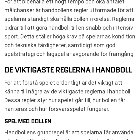
För att bibehålla ett högt tempo och öka antalet
målchanser är handbollens regler utformade för att
spelarna ständigt ska hålla bollen i rörelse. Reglerna
bidrar till att göra handboll till en snabb och intensiv
sport. Detta ställer höga krav på spelarnas kondition
och tekniska färdigheter, samtidigt som god
spelstrategi och lagspel är avgörande för framgång.
DE VIKTIGASTE REGLERNA I HANDBOLL
För att förstå spelet ordentligt är det viktigt att
känna till några av de viktigaste reglerna i handboll.
Dessa regler styr hur spelet går till, hur bollen får
hanteras och hur försvarsspelet fungerar.
SPEL MED BOLLEN
Handbollens grundregel är att spelarna får använda