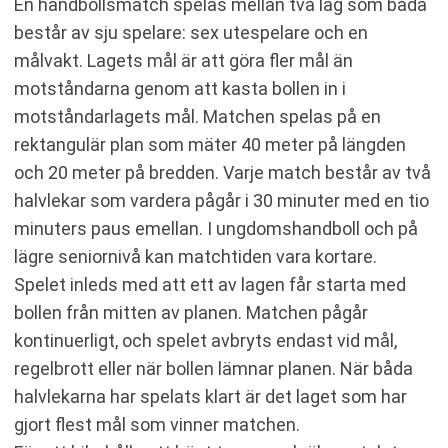
En handbollsmatch spelas mellan två lag som båda
består av sju spelare: sex utespelare och en
målvakt. Lagets mål är att göra fler mål än
motståndarna genom att kasta bollen in i
motståndarlagets mål. Matchen spelas på en
rektangulär plan som mäter 40 meter på längden
och 20 meter på bredden. Varje match består av två
halvlekar som vardera pågår i 30 minuter med en tio
minuters paus emellan. I ungdomshandboll och på
lägre seniornivå kan matchtiden vara kortare.
Spelet inleds med att ett av lagen får starta med
bollen från mitten av planen. Matchen pågår
kontinuerligt, och spelet avbryts endast vid mål,
regelbrott eller när bollen lämnar planen. När båda
halvlekarna har spelats klart är det laget som har
gjort flest mål som vinner matchen.