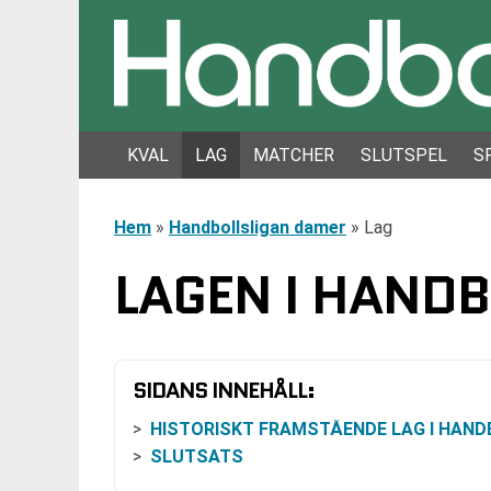
KVAL
LAG
MATCHER
SLUTSPEL
S
Hem
»
Handbollsligan damer
»
Lag
LAGEN I HAND
SIDANS INNEHÅLL:
HISTORISKT FRAMSTÅENDE LAG I HANDBOLLSLIGAN FÖR DA
SLUTSATS