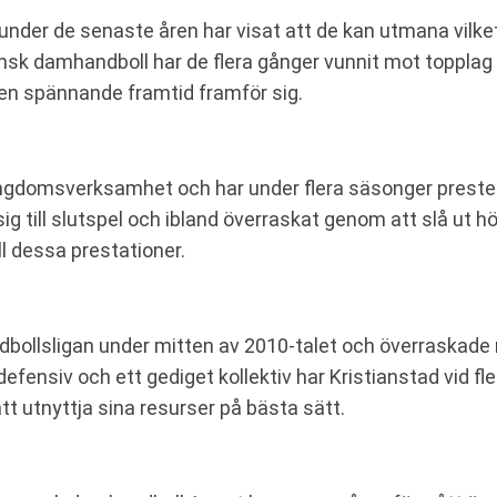
der de senaste åren har visat att de kan utmana vilket l
vensk damhandboll har de flera gånger vunnit mot topplag 
 en spännande framtid framför sig.
ungdomsverksamhet och har under flera säsonger prester
a sig till slutspel och ibland överraskat genom att slå ut
ll dessa prestationer.
andbollsligan under mitten av 2010-talet och överraska
ensiv och ett gediget kollektiv har Kristianstad vid flera 
 utnyttja sina resurser på bästa sätt.