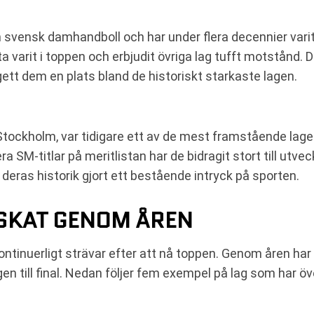
 svensk damhandboll och har under flera decennier varit 
ofta varit i toppen och erbjudit övriga lag tufft motstånd.
tt dem en plats bland de historiskt starkaste lagen.
Stockholm, var tidigare ett av de mest framstående lag
era SM-titlar på meritlistan har de bidragit stort till u
 deras historik gjort ett bestående intryck på sporten.
SKAT GENOM ÅREN
 kontinuerligt strävar efter att nå toppen. Genom åren ha
en till final. Nedan följer fem exempel på lag som har öv