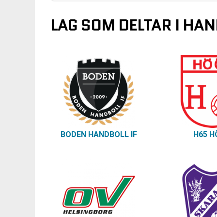
LAG SOM DELTAR I HA
BODEN HANDBOLL IF
H65 H