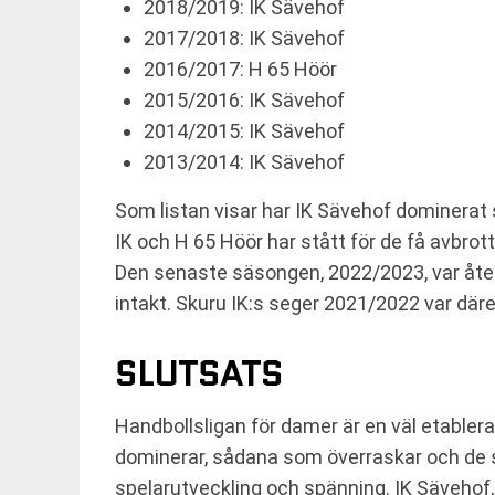
2018/2019: IK Sävehof
2017/2018: IK Sävehof
2016/2017: H 65 Höör
2015/2016: IK Sävehof
2014/2015: IK Sävehof
2013/2014: IK Sävehof
Som listan visar har IK Sävehof dominerat
IK och H 65 Höör har stått för de få avbrot
Den senaste säsongen, 2022/2023, var återi
intakt. Skuru IK:s seger 2021/2022 var där
SLUTSATS
Handbollsligan för damer är en väl etabler
dominerar, sådana som överraskar och de so
spelarutveckling och spänning. IK Sävehof, 