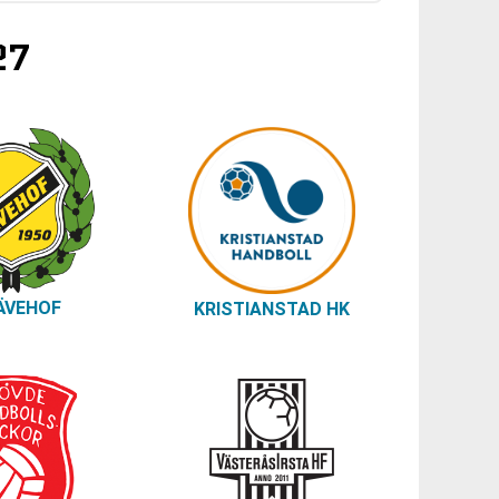
27
SÄVEHOF
KRISTIANSTAD HK