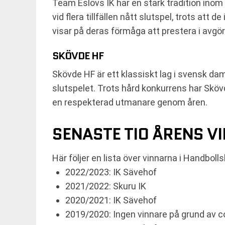
Team Eslövs IK har en stark tradition in
vid flera tillfällen nått slutspel, trots at
visar på deras förmåga att prestera i avgö
SKÖVDE HF
Skövde HF är ett klassiskt lag i svensk da
slutspelet. Trots hård konkurrens har Skövd
en respekterad utmanare genom åren.
SENASTE TIO ÅRENS V
Här följer en lista över vinnarna i Handbo
2022/2023: IK Sävehof
2021/2022: Skuru IK
2020/2021: IK Sävehof
2019/2020: Ingen vinnare på grund av 