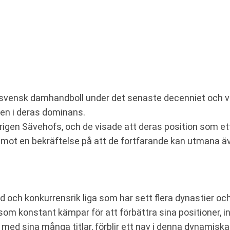
 svensk damhandboll under det senaste decenniet och vu
ten i deras dominans.
gen Sävehofs, och de visade att deras position som ett 
emot en bekräftelse på att de fortfarande kan utmana äv
ad och konkurrensrik liga som har sett flera dynastier 
m konstant kämpar för att förbättra sina positioner, in
med sina många titlar, förblir ett nav i denna dynamiska