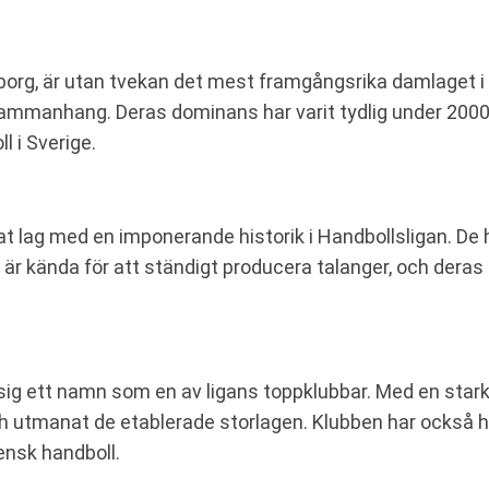
teborg, är utan tvekan det mest framgångsrika damlaget 
la sammanhang. Deras dominans har varit tydlig under 2000
i Sverige.
at lag med en imponerande historik i Handbollsligan. De 
u är kända för att ständigt producera talanger, och dera
sig ett namn som en av ligans toppklubbar. Med en stark 
och utmanat de etablerade storlagen. Klubben har också h
vensk handboll.