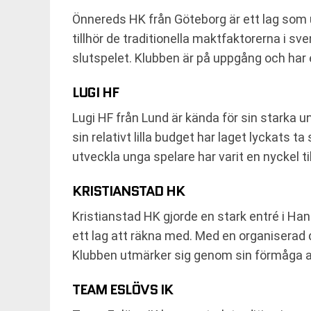
Önnereds HK från Göteborg är ett lag som un
tillhör de traditionella maktfaktorerna i s
slutspelet. Klubben är på uppgång och har
LUGI HF
Lugi HF från Lund är kända för sin starka 
sin relativt lilla budget har laget lyckats t
utveckla unga spelare har varit en nyckel ti
KRISTIANSTAD HK
Kristianstad HK gjorde en stark entré i H
ett lag att räkna med. Med en organiserad def
Klubben utmärker sig genom sin förmåga att
TEAM ESLÖVS IK