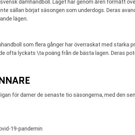
om svensk damhandboll. Laget har genom åren förmått öv
t de inte sällan börjat säsongen som underdogs. Deras avan
rande lägen.
mhandboll som flera gånger har överraskat med starka p
e ofta lyckats \ta poäng från de bästa lagen. Deras poten
INNARE
llsligan för damer de senaste tio säsongerna, med den se
covid-19-pandemin