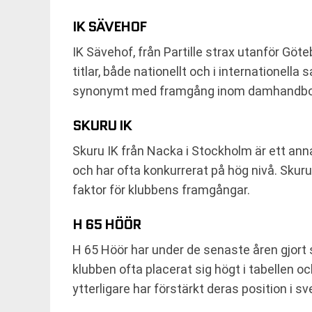
IK SÄVEHOF
IK Sävehof, från Partille strax utanför Gö
titlar, både nationellt och i internationel
synonymt med framgång inom damhandboll 
SKURU IK
Skuru IK från Nacka i Stockholm är ett ann
och har ofta konkurrerat på hög nivå. Skur
faktor för klubbens framgångar.
H 65 HÖÖR
H 65 Höör har under de senaste åren gjort 
klubben ofta placerat sig högt i tabellen 
ytterligare har förstärkt deras position i s