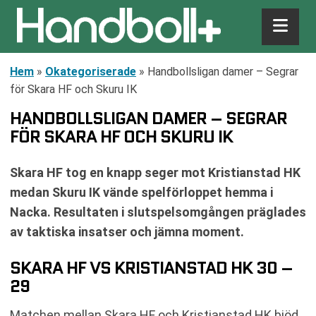
Hem
»
Okategoriserade
»
Handbollsligan damer – Segrar
för Skara HF och Skuru IK
HANDBOLLSLIGAN DAMER – SEGRAR
FÖR SKARA HF OCH SKURU IK
Skara HF tog en knapp seger mot Kristianstad HK
medan Skuru IK vände spelförloppet hemma i
Nacka. Resultaten i slutspelsomgången präglades
av taktiska insatser och jämna moment.
SKARA HF VS KRISTIANSTAD HK 30 –
29
Matchen mellan Skara HF och Kristianstad HK bjöd