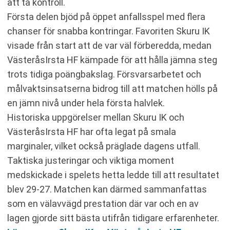
att ta kontroll.
Första delen bjöd på öppet anfallsspel med flera
chanser för snabba kontringar. Favoriten Skuru IK
visade från start att de var väl förberedda, medan
VästeråsIrsta HF kämpade för att hålla jämna steg
trots tidiga poängbakslag. Försvarsarbetet och
målvaktsinsatserna bidrog till att matchen hölls på
en jämn nivå under hela första halvlek.
Historiska uppgörelser mellan Skuru IK och
VästeråsIrsta HF har ofta legat på smala
marginaler, vilket också präglade dagens utfall.
Taktiska justeringar och viktiga moment
medskickade i spelets hetta ledde till att resultatet
blev 29-27. Matchen kan därmed sammanfattas
som en välavvägd prestation där var och en av
lagen gjorde sitt bästa utifrån tidigare erfarenheter.