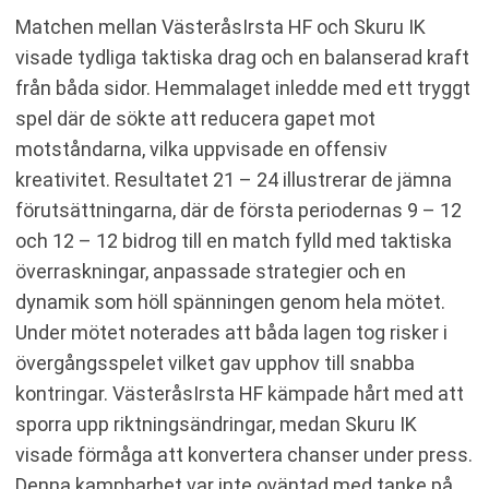
Matchen mellan VästeråsIrsta HF och Skuru IK
visade tydliga taktiska drag och en balanserad kraft
från båda sidor. Hemmalaget inledde med ett tryggt
spel där de sökte att reducera gapet mot
motståndarna, vilka uppvisade en offensiv
kreativitet. Resultatet 21 – 24 illustrerar de jämna
förutsättningarna, där de första periodernas 9 – 12
och 12 – 12 bidrog till en match fylld med taktiska
överraskningar, anpassade strategier och en
dynamik som höll spänningen genom hela mötet.
Under mötet noterades att båda lagen tog risker i
övergångsspelet vilket gav upphov till snabba
kontringar. VästeråsIrsta HF kämpade hårt med att
sporra upp riktningsändringar, medan Skuru IK
visade förmåga att konvertera chanser under press.
Denna kampbarhet var inte oväntad med tanke på