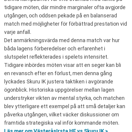
tidigare möten, där mindre marginaler ofta avgjorde
utgången, och oddsen pekade på en balanserad
match med möjligheter för förbättrad prestation vid
varje anfall.
Det anmärkningsvärda med denna match var hur
båda lagens förberedelser och erfarenhet i
slutspelet reflekterades i spelets intensitet.
Tidigare inbördes möten visar att en seger kan bli
en revansch efter en förlust, men denna gång
lyckades Skuru IK justera taktiken i avgörande
ögonblick. Historiska uppgörelser mellan lagen
understryker vikten av mental styrka, och matchen
blev ytterligare ett exempel på att små detaljer kan
påverka utgången, vilket väcker diskussioner om
framtida strategiska val inför kommande möten.
Läs mer om VästeråsIrsta HF vs Skuru IK >