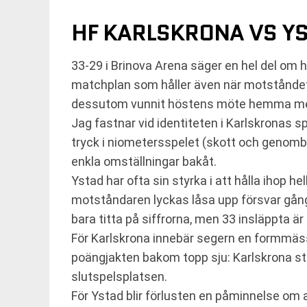
HF KARLSKRONA VS YS
33-29 i Brinova Arena säger en hel del om h
matchplan som håller även när motståndet 
dessutom vunnit höstens möte hemma med 
Jag fastnar vid identiteten i Karlskronas s
tryck i niometersspelet (skott och genombr
enkla omställningar bakåt.
Ystad har ofta sin styrka i att hålla ihop 
motståndaren lyckas låsa upp försvar gång 
bara titta på siffrorna, men 33 insläppta ä
För Karlskrona innebär segern en formmässig
poängjakten bakom topp sju: Karlskrona s
slutspelsplatsen.
För Ystad blir förlusten en påminnelse om a