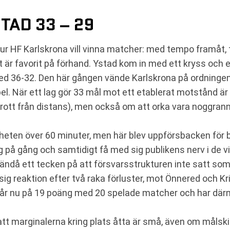
TAD 33 – 29
ur HF Karlskrona vill vinna matcher: med tempo framåt, ty
är favorit på förhand. Ystad kom in med ett kryss och 
36-32. Den här gången vände Karlskrona på ordningen
pel. När ett lag gör 33 mål mot ett etablerat motstånd är
ott från distans), men också om att orka vara noggrann 
helheten över 60 minuter, men här blev uppförsbacken för b
på gång och samtidigt få med sig publikens nerv i de vik
r ändå ett tecken på att försvarsstrukturen inte satt som
 reaktion efter två raka förluster, mot Önnered och Krist
tår nu på 19 poäng med 20 spelade matcher och har där
tt marginalerna kring plats åtta är små, även om målskilln