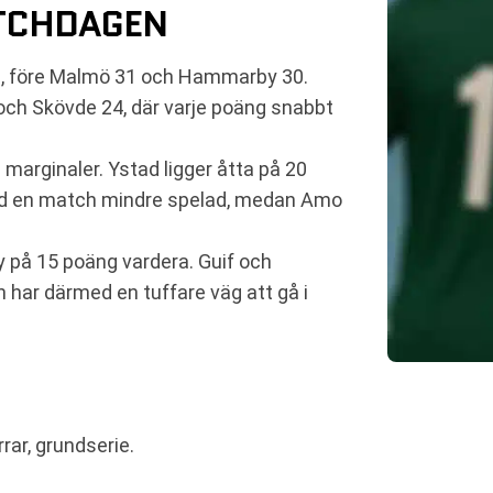
ATCHDAGEN
ng, före Malmö 31 och Hammarby 30.
 och Skövde 24, där varje poäng snabbt
marginaler. Ystad ligger åtta på 20
 med en match mindre spelad, medan Amo
y på 15 poäng vardera. Guif och
 har därmed en tuffare väg att gå i
rar, grundserie.