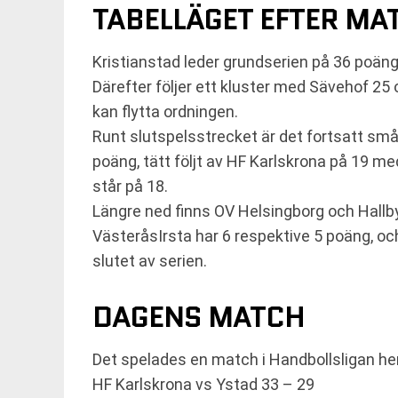
TABELLÄGET EFTER M
Kristianstad leder grundserien på 36 poä
Därefter följer ett kluster med Sävehof 25
kan flytta ordningen.
Runt slutspelsstrecket är det fortsatt små 
poäng, tätt följt av HF Karlskrona på 19
står på 18.
Längre ned finns OV Helsingborg och Hallb
VästeråsIrsta har 6 respektive 5 poäng, och
slutet av serien.
DAGENS MATCH
Det spelades en match i Handbollsligan her
HF Karlskrona vs Ystad 33 – 29