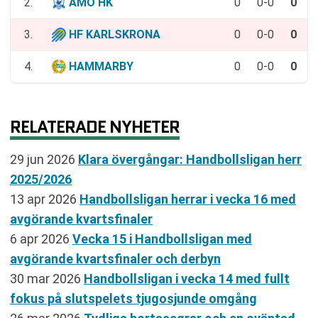
2.
AMO HK
0
0-0
0
3.
HF KARLSKRONA
0
0-0
0
4.
HAMMARBY
0
0-0
0
RELATERADE NYHETER
29 jun 2026
Klara övergångar: Handbollsligan herr
2025/2026
13 apr 2026
Handbollsligan herrar i vecka 16 med
avgörande kvartsfinaler
6 apr 2026
Vecka 15 i Handbollsligan med
avgörande kvartsfinaler och derbyn
30 mar 2026
Handbollsligan i vecka 14 med fullt
fokus på slutspelets tjugosjunde omgång