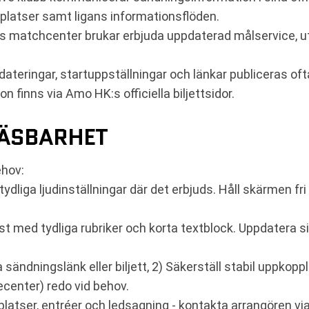
latser samt ligans informationsflöden.
s matchcenter brukar erbjuda uppdaterad målservice, u
teringar, startuppställningar och länkar publiceras ofta
on finns via Amo HK:s officiella biljettsidor.
LÄSBARHET
ehov:
dliga ljudinställningar där det erbjuds. Håll skärmen fr
t med tydliga rubriker och korta textblock. Uppdatera si
 sändningslänk eller biljett, 2) Säkerställ stabil uppkopp
vecenter) redo vid behov.
splatser, entréer och ledsagning - kontakta arrangören 