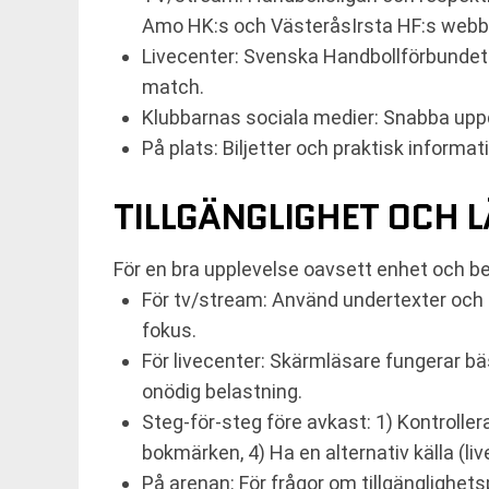
Amo HK:s och VästeråsIrsta HF:s webbp
Livecenter: Svenska Handbollförbundet
match.
Klubbarnas sociala medier: Snabba uppda
På plats: Biljetter och praktisk informati
TILLGÄNGLIGHET OCH 
För en bra upplevelse oavsett enhet och b
För tv/stream: Använd undertexter och ty
fokus.
För livecenter: Skärmläsare fungerar bäs
onödig belastning.
Steg-för-steg före avkast: 1) Kontrollera
bokmärken, 4) Ha en alternativ källa (li
På arenan: För frågor om tillgänglighet