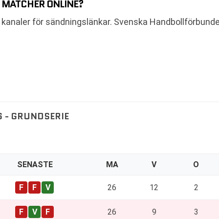
S MATCHER ONLINE?
lla kanaler för sändningslänkar. Svenska Handbollförbu
 - GRUNDSERIE
SENASTE
MA
V
O
26
12
2
26
9
3