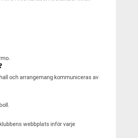
rmo.
?
g hall och arrangemang kommuniceras av
oll.
å klubbens webbplats inför varje