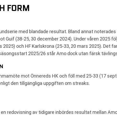
H FORM
ndserie med blandade resultat. Bland annat noterades
t Guif (38-25, 30 december 2024). Under våren 2025 följ
s 2025) och HF Karlskrona (25-33, 20 mars 2025). Det fa
r säsongsstart 2025/26 står Amo dock utan färsk tävlin
EN
mmamöte mot Önnereds HK och föll med 25-33 (17 sept
ligt den tillgängliga uppgiften om streaks.
en redovisning av tidigare inbördes resultat mellan Amo