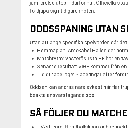
jämförelse uteblir därför här. Officiella s
fördjupa sig i tidigare möten.
ODDSSPANING UTAN S
Utan att ange specifika spelvärden går det
Hemmaplan: Amokabel Hallen ger normalt
Matchrytm: VästeråsIrsta HF har en tä
Senaste resultat: VIHF kommer från en f
Tidigt tabelläge: Placeringar efter för
Oddsen kan ändras nära avkast när fler tru
beakta ansvarstagande spel.
SÅ FÖLJER DU MATCHEN
TV/stream: Handbollsligan och respekti