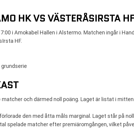
MO HK VS VÄSTERÅSIRSTA H
7:00 i Amokabel Hallen i Alstermo. Matchen ingår i Hand
Irsta HF.
- grundserie
KAST
matcher och därmed noll poäng. Laget är listat i mitten 
förlorade den med åtta måls marginal. Laget står på nol
 antal spelade matcher efter premiäromgången, vilket påver