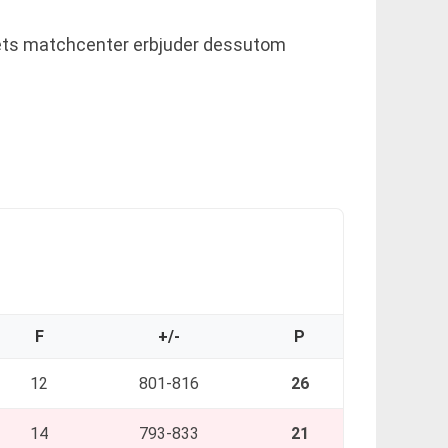
ndets matchcenter erbjuder dessutom
F
+/-
P
12
801-816
26
14
793-833
21