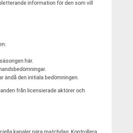
pletterande information för den som vill
en:
 säsongen här.
förhandsbedömningar.
ar ändå den initiala bedömningen.
danden från licensierade aktörer och
iella kanaler nära matchdag. Kontrollera