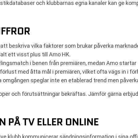
tatistikdatabaser och klubbarnas egna kanaler kan ge kom
IFFROR
 att beskriva vilka faktorer som brukar påverka marknad
 ett visst plus till Amo HK.
vlingsmatch i benen från premiären, medan Amo startar
örlust med åtta mål i premiären, vilket ofta vägs in i 
sta omgången speglar inte en etablerad trend men påverk
pper och förutsättningar bekräftas. Jämför gärna erbju
 PÅ TV ELLER ONLINE
ve klubb kommunicerar sändningsinformation i sina offic