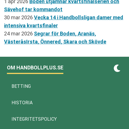
1 apr 2026
Boden utjämnar kvartsfinalserien och
Sävehof tar kommandot
30 mar 2026
Vecka 14 i Handbollsligan damer med
intensiva kvartsfinaler
24 mar 2026
Segrar för Boden, Aranäs,
VästeråsIrsta, Önnered, Skara och Skövde
OM HANDBOLLPLUS.SE
BETTING
HISTORIA
INTEGRITETSPOLICY