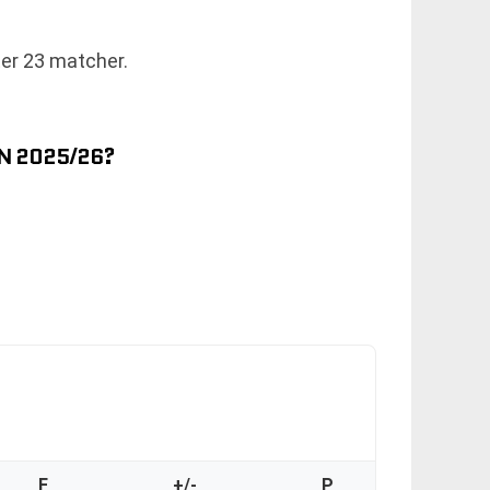
ter 23 matcher.
N 2025/26?
F
+/-
P