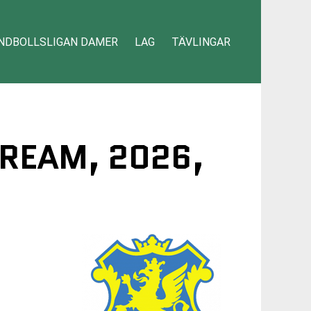
NDBOLLSLIGAN DAMER
LAG
TÄVLINGAR
TREAM, 2026,