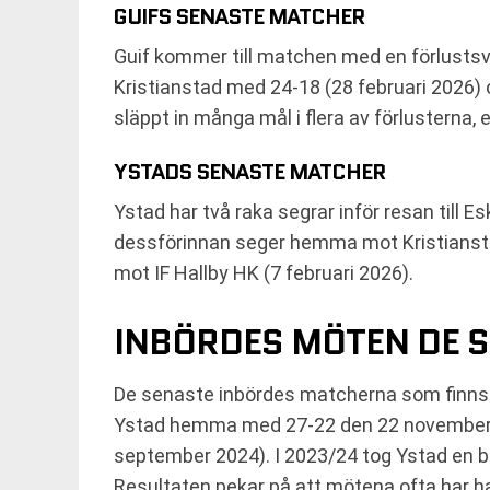
GUIFS SENASTE MATCHER
Guif kommer till matchen med en förlustsvi
Kristianstad med 24-18 (28 februari 2026)
släppt in många mål i flera av förlusterna
YSTADS SENASTE MATCHER
Ystad har två raka segrar inför resan till 
dessförinnan seger hemma mot Kristianstad
mot IF Hallby HK (7 februari 2026).
INBÖRDES MÖTEN DE 
De senaste inbördes matcherna som finns i 
Ystad hemma med 27-22 den 22 november 2
september 2024). I 2023/24 tog Ystad en b
Resultaten pekar på att mötena ofta har ha