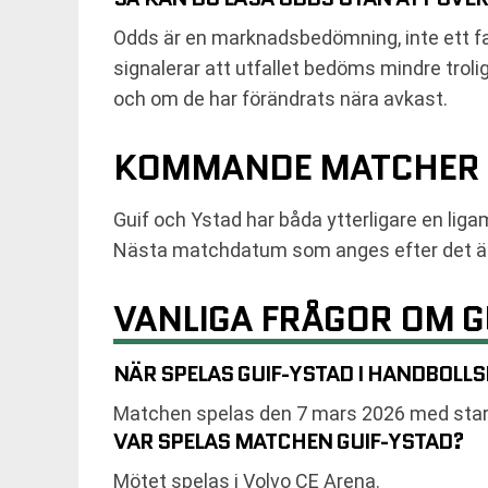
Odds är en marknadsbedömning, inte ett fac
signalerar att utfallet bedöms mindre trol
och om de har förändrats nära avkast.
KOMMANDE MATCHER 
Guif och Ystad har båda ytterligare en li
Nästa matchdatum som anges efter det är 
VANLIGA FRÅGOR OM G
NÄR SPELAS GUIF-YSTAD I HANDBOLL
Matchen spelas den 7 mars 2026 med start
VAR SPELAS MATCHEN GUIF-YSTAD?
Mötet spelas i Volvo CE Arena.