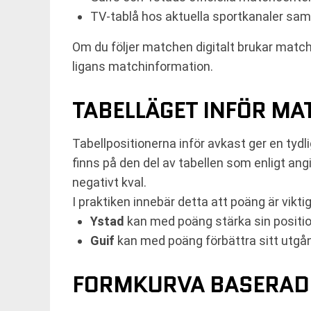
TV-tablå hos aktuella sportkanaler sa
Om du följer matchen digitalt brukar matc
ligans matchinformation.
TABELLÄGET INFÖR M
Tabellpositionerna inför avkast ger en tydl
finns på den del av tabellen som enligt angiv
negativt kval.
I praktiken innebär detta att poäng är vikti
Ystad
kan med poäng stärka sin positio
Guif
kan med poäng förbättra sitt utgån
FORMKURVA BASERAD 