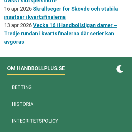
ovisst slutspelsmöte
16 apr 2026
Skrällseger för Skövde och stabila
insatser i kvartsfinalerna
13 apr 2026
Vecka 16 i Handbollsligan damer –
Tredje rundan i kvartsfinalerna där serier kan
avgöras
OM HANDBOLLPLUS.SE
BETTING
HISTORIA
INTEGRITETSPOLICY