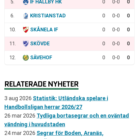
5.
IF HALLBY HK
0
0-0
0
6.
KRISTIANSTAD
0
0-0
0
10.
SKÅNELA IF
0
0-0
0
11.
SKÖVDE
0
0-0
0
12.
SÄVEHOF
0
0-0
0
RELATERADE NYHETER
3 aug 2026
Statistik: Utländska spelare i
Handbollsligan herrar 2026/27
26 mar 2026
Tydliga bortasegrar och en oväntad
vändning i huvudstaden
24 mar 2026
Segrar för Boden, Aranäs,