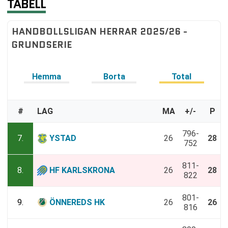
TABELL
HANDBOLLSLIGAN HERRAR 2025/26 -
GRUNDSERIE
Hemma
Borta
Total
#
LAG
MA
+/-
P
796-
7.
YSTAD
26
28
752
811-
8.
HF KARLSKRONA
26
28
822
801-
9.
ÖNNEREDS HK
26
26
816