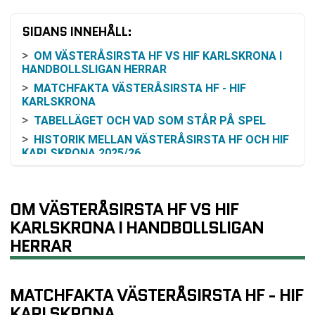
SIDANS INNEHÅLL:
OM VÄSTERÅSIRSTA HF VS HIF KARLSKRONA I
HANDBOLLSLIGAN HERRAR
MATCHFAKTA VÄSTERÅSIRSTA HF - HIF
KARLSKRONA
TABELLÄGET OCH VAD SOM STÅR PÅ SPEL
HISTORIK MELLAN VÄSTERÅSIRSTA HF OCH HIF
KARLSKRONA 2025/26
FORMKURVOR OCH SENASTE RESULTAT
RIVALITET, HISTORIK OCH SAMMANHANG I
OM VÄSTERÅSIRSTA HF VS HIF
HANDBOLLSLIGAN
KARLSKRONA I HANDBOLLSLIGAN
ODDSBAKGRUND OCH
SANNOLIKHETSRESONEMANG
HERRAR
HUR DU KAN FÖLJA MATCHEN PÅ TV OCH
ONLINE
VIKTIGA TIDPUNKTER RUNT MATCHDAGEN
MATCHFAKTA VÄSTERÅSIRSTA HF - HIF
TABELL
KARLSKRONA