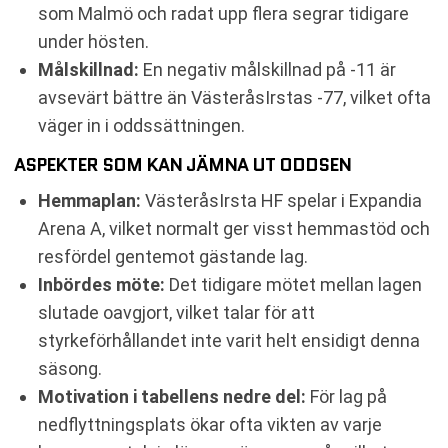
som Malmö och radat upp flera segrar tidigare
under hösten.
Målskillnad:
En negativ målskillnad på -11 är
avsevärt bättre än VästeråsIrstas -77, vilket ofta
väger in i oddssättningen.
ASPEKTER SOM KAN JÄMNA UT ODDSEN
Hemmaplan:
VästeråsIrsta HF spelar i Expandia
Arena A, vilket normalt ger visst hemmastöd och
resfördel gentemot gästande lag.
Inbördes möte:
Det tidigare mötet mellan lagen
slutade oavgjort, vilket talar för att
styrkeförhållandet inte varit helt ensidigt denna
säsong.
Motivation i tabellens nedre del:
För lag på
nedflyttningsplats ökar ofta vikten av varje