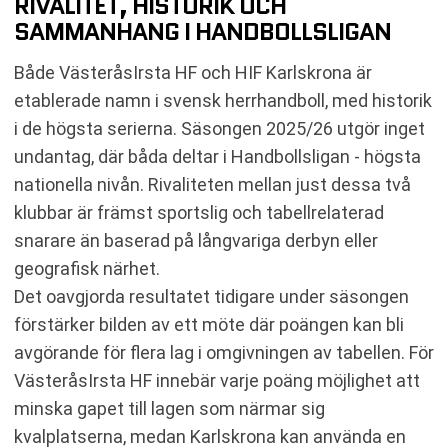
RIVALITET, HISTORIK OCH
SAMMANHANG I HANDBOLLSLIGAN
Både VästeråsIrsta HF och HIF Karlskrona är
etablerade namn i svensk herrhandboll, med historik
i de högsta serierna. Säsongen 2025/26 utgör inget
undantag, där båda deltar i Handbollsligan - högsta
nationella nivån. Rivaliteten mellan just dessa två
klubbar är främst sportslig och tabellrelaterad
snarare än baserad på långvariga derbyn eller
geografisk närhet.
Det oavgjorda resultatet tidigare under säsongen
förstärker bilden av ett möte där poängen kan bli
avgörande för flera lag i omgivningen av tabellen. För
VästeråsIrsta HF innebär varje poäng möjlighet att
minska gapet till lagen som närmar sig
kvalplatserna, medan Karlskrona kan använda en