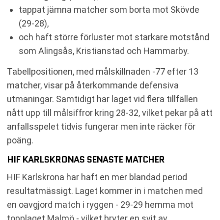
tappat jämna matcher som borta mot Skövde
(29-28),
och haft större förluster mot starkare motstånd
som Alingsås, Kristianstad och Hammarby.
Tabellpositionen, med målskillnaden -77 efter 13
matcher, visar på återkommande defensiva
utmaningar. Samtidigt har laget vid flera tillfällen
nått upp till målsiffror kring 28-32, vilket pekar på att
anfallsspelet tidvis fungerar men inte räcker för
poäng.
HIF KARLSKRONAS SENASTE MATCHER
HIF Karlskrona har haft en mer blandad period
resultatmässigt. Laget kommer in i matchen med
en oavgjord match i ryggen - 29-29 hemma mot
topplaget Malmö - vilket bryter en svit av