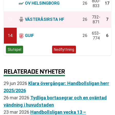
800-
12.
OV HELSINGBORG
26
17
833
732-
13.
VÄSTERÅSIRSTA HF
26
7
871
653-
14.
GUIF
26
6
774
Slutspel
Negativt kval
Nedflyttning
RELATERADE NYHETER
29 jun 2026
Klara övergångar: Handbollsligan herr
2025/2026
26 mar 2026
Tydliga bortasegrar och en oväntad
vändning i huvudstaden
23 mar 2026
Handbollsligan vecka 13 –