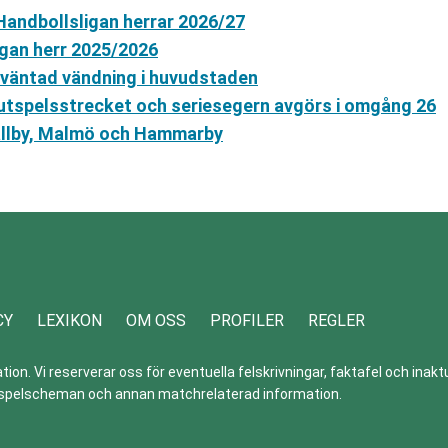
 Handbollsligan herrar 2026/27
igan herr 2025/2026
oväntad vändning i huvudstaden
lutspelsstrecket och seriesegern avgörs i omgång 26
Hallby, Malmö och Hammarby
CY
LEXIKON
OM OSS
PROFILER
REGLER
n. Vi reserverar oss för eventuella felskrivningar, faktafel och inaktue
er, spelscheman och annan matchrelaterad information.