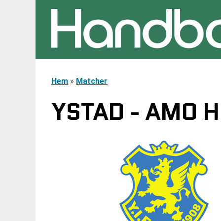
Hem
»
Matcher
YSTAD - AMO H