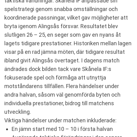
taktiska vändningar. Skånela IF anpassade sin
spelstrategi genom snabba omställningar och
koordinerade passningar, vilket gav möjligheter att
bryta igenom Alingsås försvar. Resultatet blev
slutligen 26 – 25, en seger som gav en nyans åt
lagets tidigare prestationer. Historiken mellan lagen
visar på en rad jämna möten, där tidigare resultat
ibland givit Alingsås övertaget. I dagens match
ändrades dock bilden tack vare Skånela IF:s
fokuserade spel och förmåga att utnyttja
motståndarens tillfällen. Flera händelser under
andra halvan, såsom väl genomförda byten och
individuella prestationer, bidrog till matchens
utveckling.
Viktiga händelser under matchen inkluderade:
En jämn start med 10 – 10 i första halvan