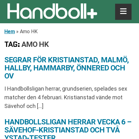
Hem
»
Amo HK
TAG:
AMO HK
SEGRAR FÖR KRISTIANSTAD, MALMÖ,
HALLBY, HAMMARBY, ÖNNERED OCH
OV
I Handbollsligan herrar, grundserien, spelades sex
matcher den 4 februari. Kristianstad vände mot
Sävehof och […]
HANDBOLLSLIGAN HERRAR VECKA 6 –
SÄVEHOF-KRISTIANSTAD OCH TVÅ
YSTAD-TESTER