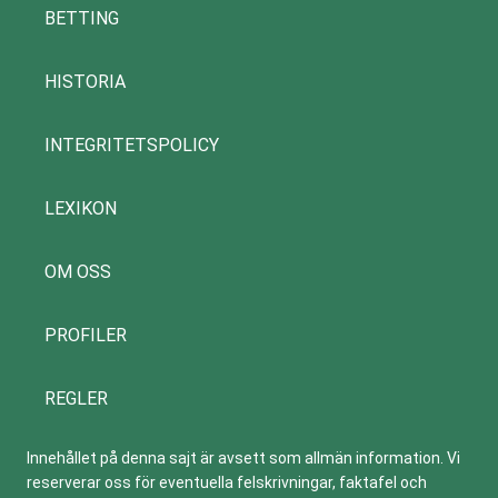
BETTING
HISTORIA
INTEGRITETSPOLICY
LEXIKON
OM OSS
PROFILER
REGLER
Innehållet på denna sajt är avsett som allmän information. Vi
reserverar oss för eventuella felskrivningar, faktafel och