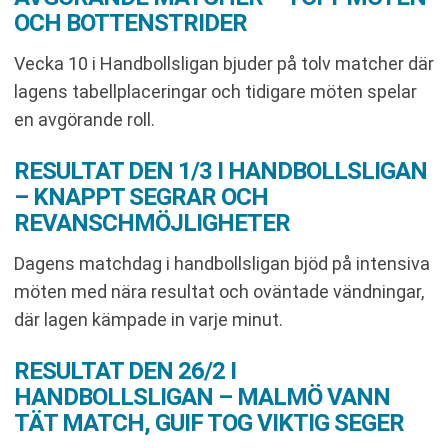
OCH BOTTENSTRIDER
Vecka 10 i Handbollsligan bjuder på tolv matcher där
lagens tabellplaceringar och tidigare möten spelar
en avgörande roll.
RESULTAT DEN 1/3 I HANDBOLLSLIGAN
– KNAPPT SEGRAR OCH
REVANSCHMÖJLIGHETER
Dagens matchdag i handbollsligan bjöd på intensiva
möten med nära resultat och oväntade vändningar,
där lagen kämpade in varje minut.
RESULTAT DEN 26/2 I
HANDBOLLSLIGAN – MALMÖ VANN
TÄT MATCH, GUIF TOG VIKTIG SEGER