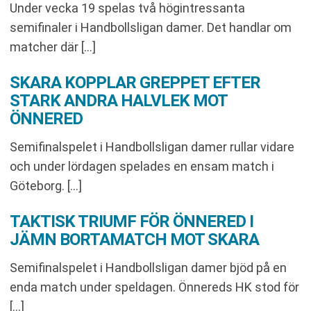
Under vecka 19 spelas två högintressanta
semifinaler i Handbollsligan damer. Det handlar om
matcher där […]
SKARA KOPPLAR GREPPET EFTER
STARK ANDRA HALVLEK MOT
ÖNNERED
Semifinalspelet i Handbollsligan damer rullar vidare
och under lördagen spelades en ensam match i
Göteborg. […]
TAKTISK TRIUMF FÖR ÖNNERED I
JÄMN BORTAMATCH MOT SKARA
Semifinalspelet i Handbollsligan damer bjöd på en
enda match under speldagen. Önnereds HK stod för
[…]