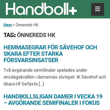
Hem
»
Önnereds HK
TAG:
ÖNNEREDS HK
HEMMASEGRAR FÖR SÄVEHOF OCH
SKARA EFTER STARKA
FÖRSVARSINSATSER
Två avgörande semifinaler spelades under
onsdagskvällen i damernas slutspel. IK Sävehof och
Skara HF befäste […]
HANDBOLLSLIGAN DAMER I VECKA 19
– AVGÖRANDE SEMIFINALER I FOKUS