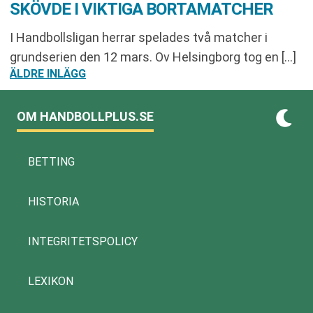
SKÖVDE I VIKTIGA BORTAMATCHER
I Handbollsligan herrar spelades två matcher i
grundserien den 12 mars. Ov Helsingborg tog en […]
INLÄGGSNAVIGERING
ÄLDRE INLÄGG
OM HANDBOLLPLUS.SE
BETTING
HISTORIA
INTEGRITETSPOLICY
LEXIKON