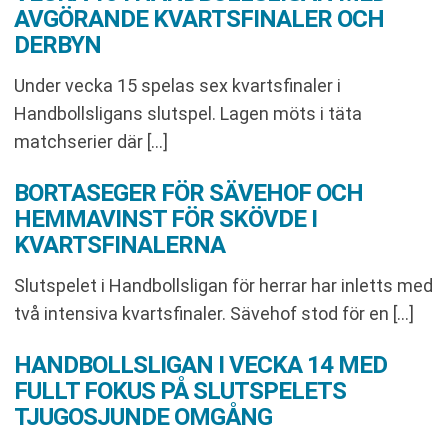
AVGÖRANDE KVARTSFINALER OCH
DERBYN
Under vecka 15 spelas sex kvartsfinaler i
Handbollsligans slutspel. Lagen möts i täta
matchserier där […]
BORTASEGER FÖR SÄVEHOF OCH
HEMMAVINST FÖR SKÖVDE I
KVARTSFINALERNA
Slutspelet i Handbollsligan för herrar har inletts med
två intensiva kvartsfinaler. Sävehof stod för en […]
HANDBOLLSLIGAN I VECKA 14 MED
FULLT FOKUS PÅ SLUTSPELETS
TJUGOSJUNDE OMGÅNG