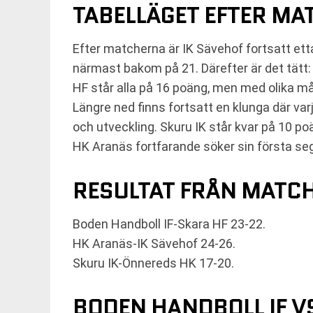
TABELLÄGET EFTER M
Efter matcherna är IK Sävehof fortsatt e
närmast bakom på 21. Därefter är det tätt:
HF står alla på 16 poäng, men med olika 
Längre ned finns fortsatt en klunga där va
och utveckling. Skuru IK står kvar på 10 p
HK Aranäs fortfarande söker sin första sege
RESULTAT FRÅN MATC
Boden Handboll IF-Skara HF 23-22.
HK Aranäs-IK Sävehof 24-26.
Skuru IK-Önnereds HK 17-20.
BODEN HANDBOLL IF VS