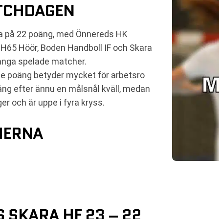
ATCHDAGEN
tta på 22 poäng, med Önnereds HK
 H65 Höör, Boden Handboll IF och Skara
många spelade matcher.
rje poäng betyder mycket för arbetsro
oäng efter ännu en målsnål kväll, medan
r och är uppe i fyra kryss.
HERNA
 SKARA HF 23 – 22