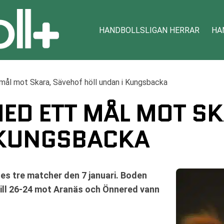
HANDBOLLSLIGAN HERRAR
HA
ål mot Skara, Sävehof höll undan i Kungsbacka
ED ETT MÅL MOT S
 KUNGSBACKA
es tre matcher den 7 januari. Boden
till 26-24 mot Aranäs och Önnered vann