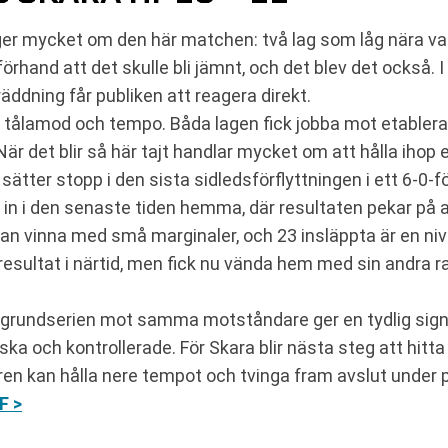
äger mycket om den här matchen: två lag som låg nära v
förhand att det skulle bli jämnt, och det blev det också
räddning får publiken att reagera direkt.
tålamod och tempo. Båda lagen fick jobba mot etablerat 
När det blir så här tajt handlar mycket om att hålla ihop
tter stopp i den sista sidledsförflyttningen i ett 6-0-för
in i den senaste tiden hemma, där resultaten pekar på at
an vinna med små marginaler, och 23 insläppta är en ni
 resultat i närtid, men fick nu vända hem med sin andra ra
undserien mot samma motståndare ger en tydlig signal o
ska och kontrollerade. För Skara blir nästa steg att hitta
aren kan hålla nere tempot och tvinga fram avslut under 
F >