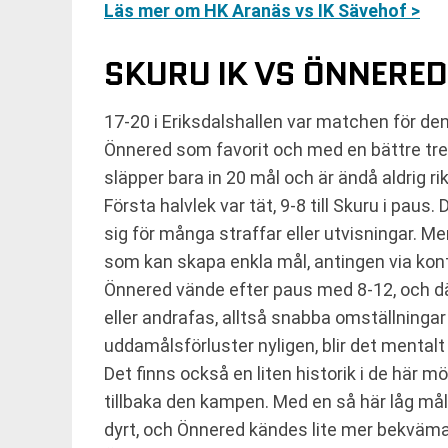
Läs mer om HK Aranäs vs IK Sävehof >
SKURU IK VS ÖNNERED
17-20 i Eriksdalshallen var matchen för de
Önnered som favorit och med en bättre trend
släpper bara in 20 mål och är ändå aldrig rik
Första halvlek var tät, 9-8 till Skuru i paus.
sig för många straffar eller utvisningar. M
som kan skapa enkla mål, antingen via kont
Önnered vände efter paus med 8-12, och där s
eller andrafas, alltså snabba omställninga
uddamålsförluster nyligen, blir det mentalt 
Det finns också en liten historik i de här
tillbaka den kampen. Med en så här låg målb
dyrt, och Önnered kändes lite mer bekväma 