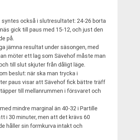
 syntes också i slutresultatet: 24-26 borta
anäs gick till paus med 15-12, och just den
de på.
ånga jämna resultat under säsongen, med
r man möter ett lag som Sävehof måste man
ch till slut skjuter från dåligt läge.
om beslut: när ska man trycka i
er paus visar att Sävehof fick bättre träff
täpper till mellanrummen i försvaret och
med mindre marginal än 40-32 i Partille
t i 30 minuter, men att det krävs 60
e håller sin formkurva intakt och