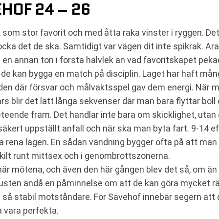
HOF 24 – 26
som stor favorit och med åtta raka vinster i ryggen. Det
ocka det de ska. Samtidigt var vägen dit inte spikrak. Ar
en annan ton i första halvlek än vad favoritskapet peka
tt de kan bygga en match på disciplin. Laget har haft m
rioden där försvar och målvaktsspel gav dem energi. Nä
ars blir det lätt långa sekvenser där man bara flyttar boll o
eende fram. Det handlar inte bara om skicklighet, utan 
äkert uppställt anfall och när ska man byta fart. 9-14 eft
pa rena lägen. En sådan vändning bygger ofta på att man 
rskilt runt mittsex och i genombrottszonerna.
 här mötena, och även den här gången blev det så, om än 
lusten ändå en påminnelse om att de kan göra mycket rät
 så stabil motståndare. För Sävehof innebär segern att d
 vara perfekta.