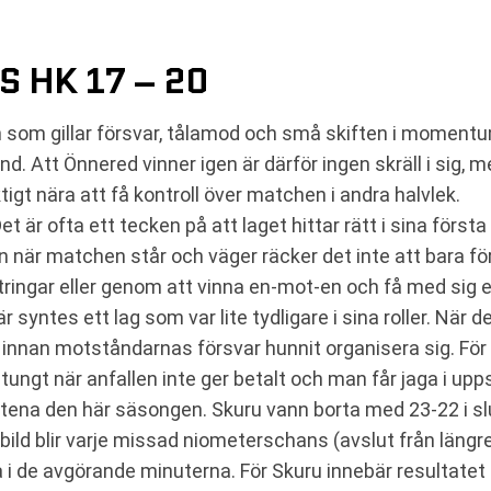
S HK 17 – 20
n som gillar försvar, tålamod och små skiften i momentum
. Att Önnered vinner igen är därför ingen skräll i sig, m
tigt nära att få kontroll över matchen i andra halvlek.
 Det är ofta ett tecken på att laget hittar rätt i sina förs
en när matchen står och väger räcker det inte att bara f
ringar eller genom att vinna en-mot-en och få med sig e
yntes ett lag som var lite tydligare i sina roller. När d
r innan motståndarnas försvar hunnit organisera sig. För
tungt när anfallen inte ger betalt och man får jaga i upps
 mötena den här säsongen. Skuru vann borta med 23-22 i s
ild blir varje missad niometerschans (avslut från längre 
i de avgörande minuterna. För Skuru innebär resultatet 