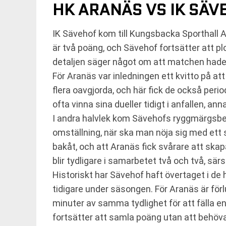
HK ARANÄS VS IK SÄVE
IK Sävehof kom till Kungsbacka Sporthall A 
är två poäng, och Sävehof fortsätter att pl
detaljen säger något om att matchen hade 
För Aranäs var inledningen ett kvitto på a
flera oavgjorda, och här fick de också pe
ofta vinna sina dueller tidigt i anfallen, ann
I andra halvlek kom Sävehofs ryggmärgsbet
omställning, när ska man nöja sig med ett s
bakåt, och att Aranäs fick svårare att ska
blir tydligare i samarbetet två och två, sä
Historiskt har Sävehof haft övertaget i de
tidigare under säsongen. För Aranäs är för
minuter av samma tydlighet för att fälla en
fortsätter att samla poäng utan att behöva