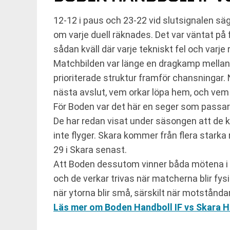
12-12 i paus och 23-22 vid slutsignalen s
om varje duell räknades. Det var väntat på 
sådan kväll där varje tekniskt fel och varje 
Matchbilden var länge en dragkamp mellan 
prioriterade struktur framför chansningar. 
nästa avslut, vem orkar löpa hem, och vem sä
För Boden var det här en seger som passar 
De har redan visat under säsongen att de k
inte flyger. Skara kommer från flera starka
29 i Skara senast.
Att Boden dessutom vinner båda mötena i gr
och de verkar trivas när matcherna blir fysi
när ytorna blir små, särskilt när motstånd
Läs mer om Boden Handboll IF vs Skara H