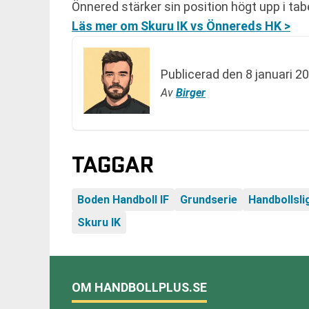
Önnered stärker sin position högt upp i ta
Läs mer om Skuru IK vs Önnereds HK >
Publicerad den
8 januari 2
Av
Birger
TAGGAR
Boden Handboll IF
Grundserie
Handbollsl
Skuru IK
OM HANDBOLLPLUS.SE