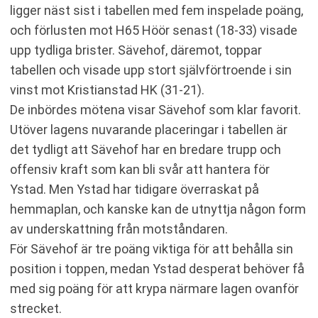
ligger näst sist i tabellen med fem inspelade poäng,
och förlusten mot H65 Höör senast (18-33) visade
upp tydliga brister. Sävehof, däremot, toppar
tabellen och visade upp stort självförtroende i sin
vinst mot Kristianstad HK (31-21).
De inbördes mötena visar Sävehof som klar favorit.
Utöver lagens nuvarande placeringar i tabellen är
det tydligt att Sävehof har en bredare trupp och
offensiv kraft som kan bli svår att hantera för
Ystad. Men Ystad har tidigare överraskat på
hemmaplan, och kanske kan de utnyttja någon form
av underskattning från motståndaren.
För Sävehof är tre poäng viktiga för att behålla sin
position i toppen, medan Ystad desperat behöver få
med sig poäng för att krypa närmare lagen ovanför
strecket.