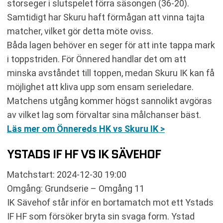
storseger i slutspelet förra säsongen (36-20).
Samtidigt har Skuru haft förmågan att vinna tajta
matcher, vilket gör detta möte oviss.
Båda lagen behöver en seger för att inte tappa mark
i toppstriden. För Önnered handlar det om att
minska avståndet till toppen, medan Skuru IK kan få
möjlighet att kliva upp som ensam serieledare.
Matchens utgång kommer högst sannolikt avgöras
av vilket lag som förvaltar sina målchanser bäst.
Läs mer om Önnereds HK vs Skuru IK >
YSTADS IF HF VS IK SÄVEHOF
Matchstart: 2024-12-30 19:00
Omgång: Grundserie – Omgång 11
IK Sävehof står inför en bortamatch mot ett Ystads
IF HF som försöker bryta sin svaga form. Ystad