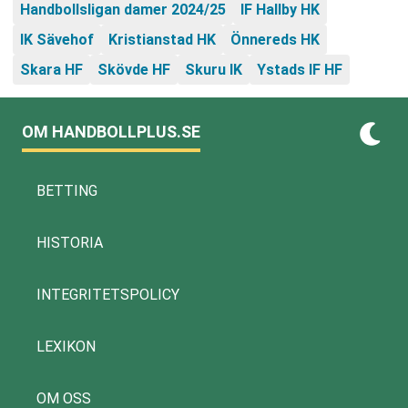
Handbollsligan damer 2024/25
IF Hallby HK
IK Sävehof
Kristianstad HK
Önnereds HK
Skara HF
Skövde HF
Skuru IK
Ystads IF HF
OM HANDBOLLPLUS.SE
BETTING
HISTORIA
INTEGRITETSPOLICY
LEXIKON
OM OSS