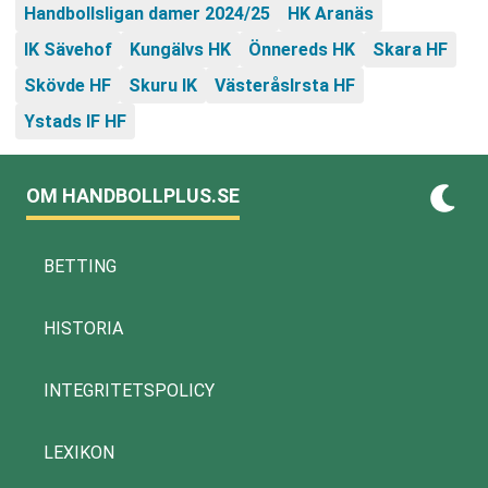
Handbollsligan damer 2024/25
HK Aranäs
IK Sävehof
Kungälvs HK
Önnereds HK
Skara HF
Skövde HF
Skuru IK
VästeråsIrsta HF
Ystads IF HF
OM HANDBOLLPLUS.SE
BETTING
HISTORIA
INTEGRITETSPOLICY
LEXIKON