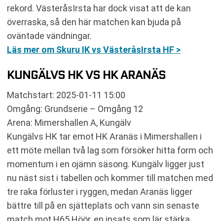
rekord. VästeråsIrsta har dock visat att de kan
överraska, så den här matchen kan bjuda på
oväntade vändningar.
Läs mer om Skuru IK vs VästeråsIrsta HF >
KUNGÄLVS HK VS HK ARANÄS
Matchstart: 2025-01-11 15:00
Omgång: Grundserie – Omgång 12
Arena: Mimershallen A, Kungälv
Kungälvs HK tar emot HK Aranäs i Mimershallen i
ett möte mellan två lag som försöker hitta form och
momentum i en ojämn säsong. Kungälv ligger just
nu näst sist i tabellen och kommer till matchen med
tre raka förluster i ryggen, medan Aranäs ligger
bättre till på en sjätteplats och vann sin senaste
match mot H65 Höör, en insats som lär stärka