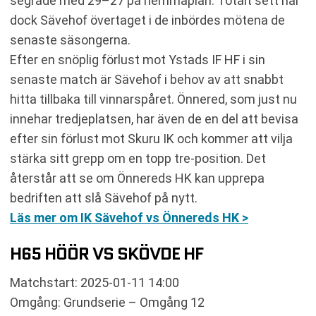
segrade med 29–27 på hemmaplan. Totalt sett har
dock Sävehof övertaget i de inbördes mötena de
senaste säsongerna.
Efter en snöplig förlust mot Ystads IF HF i sin
senaste match är Sävehof i behov av att snabbt
hitta tillbaka till vinnarspåret. Önnered, som just nu
innehar tredjeplatsen, har även de en del att bevisa
efter sin förlust mot Skuru IK och kommer att vilja
stärka sitt grepp om en topp tre-position. Det
återstår att se om Önnereds HK kan upprepa
bedriften att slå Sävehof på nytt.
Läs mer om IK Sävehof vs Önnereds HK >
H65 HÖÖR VS SKÖVDE HF
Matchstart: 2025-01-11 14:00
Omgång: Grundserie – Omgång 12