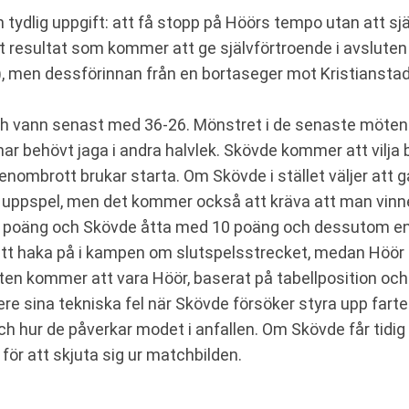
ydlig uppgift: att få stopp på Höörs tempo utan att sjä
t resultat som kommer att ge självförtroende i avslute
, men dessförinnan från en bortaseger mot Kristianstad (
h vann senast med 36-26. Mönstret i de senaste mötena 
ar behövt jaga i andra halvlek. Skövde kommer att vilja 
enombrott brukar starta. Om Skövde i stället väljer att gå
rs uppspel, men det kommer också att kräva att man vin
16 poäng och Skövde åtta med 10 poäng och dessutom en 
tt haka på i kampen om slutspelsstrecket, medan Höör 
ten kommer att vara Höör, baserat på tabellposition och
ere sina tekniska fel när Skövde försöker styra upp fart
h hur de påverkar modet i anfallen. Om Skövde får tidig
t för att skjuta sig ur matchbilden.