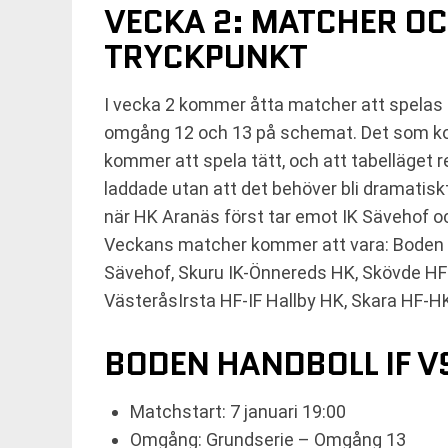
VECKA 2: MATCHER OCH
TRYCKPUNKT
I vecka 2 kommer åtta matcher att spelas 
omgång 12 och 13 på schemat. Det som komm
kommer att spela tätt, och att tabelläget
laddade utan att det behöver bli dramatiskt
när HK Aranäs först tar emot IK Sävehof och
Veckans matcher kommer att vara: Boden H
Sävehof, Skuru IK-Önnereds HK, Skövde HF
VästeråsIrsta HF-IF Hallby HK, Skara HF-
BODEN HANDBOLL IF V
Matchstart: 7 januari 19:00
Omgång: Grundserie – Omgång 13