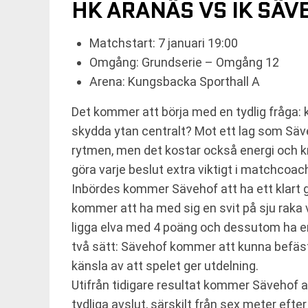
HK ARANÄS VS IK SÄV
Matchstart: 7 januari 19:00
Omgång: Grundserie – Omgång 12
Arena: Kungsbacka Sporthall A
Det kommer att börja med en tydlig fråga:
skydda ytan centralt? Mot ett lag som Säve
rytmen, men det kostar också energi och 
göra varje beslut extra viktigt i matchcoac
Inbördes kommer Sävehof att ha ett klart 
kommer att ha med sig en svit på sju raka 
ligga elva med 4 poäng och dessutom ha en
två sätt: Sävehof kommer att kunna befäst
känsla av att spelet ger utdelning.
Utifrån tidigare resultat kommer Sävehof a
tydliga avslut, särskilt från sex meter efter