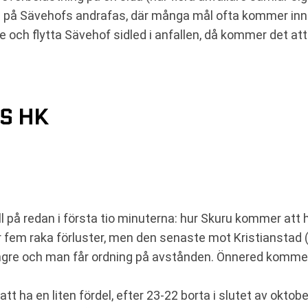
på Sävehofs andrafas, där många mål ofta kommer inna
ch flytta Sävehof sidled i anfallen, då kommer det att f
S HK
ll på redan i första tio minuterna: hur Skuru kommer att
ar fem raka förluster, men den senaste mot Kristianstad 
r längre och man får ordning på avstånden. Önnered komm
ha en liten fördel, efter 23-22 borta i slutet av oktober