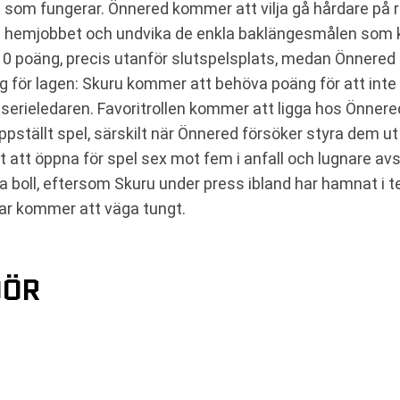
om fungerar. Önnered kommer att vilja gå hårdare på retu
hemjobbet och undvika de enkla baklängesmålen som kan 
10 poäng, precis utanför slutspelsplats, medan Önnered 
ig för lagen: Skuru kommer att behöva poäng för att int
erieledaren. Favoritrollen kommer att ligga hos Önnered
pställt spel, särskilt när Önnered försöker styra dem ut i 
 att öppna för spel sex mot fem i anfall och lugnare avsl
äla boll, eftersom Skuru under press ibland har hamnat i 
gar kommer att väga tungt.
ÖÖR