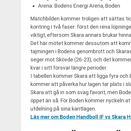
Arena: Bodens Energi Arena, Boden
Matchbilden kommer troligen att sättas tidi
kontring i två faser: först den rena löpnin
viktigt, eftersom Skara annars brukar hinna
Det här mötet kommer dessutom att komma 
tajmingen i Bodens genombrott och Skaras 
seger mot Skövde (26-23), och det kommer a
kvar i sitt försvar längre perioder.
I tabellen kommer Skara att ligga fyra oc
kommer att påverka hur lagen tar plats i 
Skara att gå in som svag favorit, men Bo
öppet än så. För Boden kommer nyckeln att bl
utdelning på sina kantlägen.
Läs mer om Boden Handboll IF vs Skara H