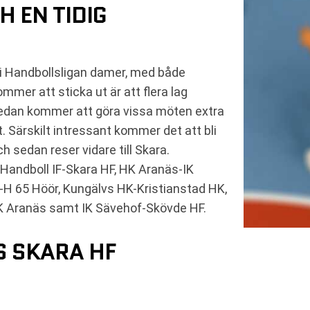
 EN TIDIG
i Handbollsligan damer, med både
er att sticka ut är att flera lag
 redan kommer att göra vissa möten extra
. Särskilt intressant kommer det att bli
 sedan reser vidare till Skara.
andboll IF-Skara HF, HK Aranäs-IK
-H 65 Höör, Kungälvs HK-Kristianstad HK,
HK Aranäs samt IK Sävehof-Skövde HF.
S SKARA HF