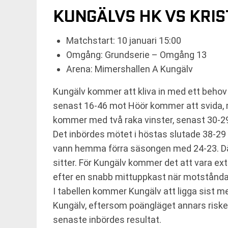
KUNGÄLVS HK VS KRIS
Matchstart: 10 januari 15:00
Omgång: Grundserie – Omgång 13
Arena: Mimershallen A Kungälv
Kungälv kommer att kliva in med ett behov 
senast 16-46 mot Höör kommer att svida, m
kommer med två raka vinster, senast 30-29
Det inbördes mötet i höstas slutade 38-29 ti
vann hemma förra säsongen med 24-23. Där f
sitter. För Kungälv kommer det att vara ex
efter en snabb mittuppkast när motståndar
I tabellen kommer Kungälv att ligga sist me
Kungälv, eftersom poängläget annars riskera
senaste inbördes resultat.