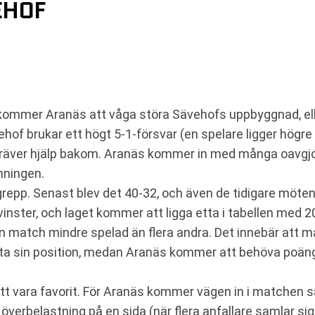
EHOF
 kommer Aranäs att våga störa Sävehofs uppbyggnad, ell
hof brukar ett högt 5-1-försvar (en spelare ligger högre
kräver hjälp bakom. Aranäs kommer in med många oavgjo
hningen.
grepp. Senast blev det 40-32, och även de tidigare möte
vinster, och laget kommer att ligga etta i tabellen me
 match mindre spelad än flera andra. Det innebär att m
a sin position, medan Aranäs kommer att behöva poäng f
tt vara favorit. För Aranäs kommer vägen in i matchen s
 överbelastning på en sida (när flera anfallare samlar sig