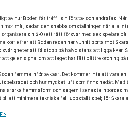
gt av hur Boden får träff i sin första- och andrafas. När
gen mot mål, sedan den snabba omställningen när alla int
 organisera sin 6-0 (ett tätt försvar med sex spelare på 
kort efter att Boden redan har vunnit borta mot Skar
svårigheter att få stopp på halvdistans att ligga kvar
tt ge en signal om att laget har fått bättre ordning på 
h Boden femma inför avkast. Det kommer inte att vara e
slutspelsracet och hur mycket luft som finns nedåt. Med
dens starka hemmaform och segern i senaste inbördes m
i att minimera tekniska fel i uppställt spel; för Skara a
F >