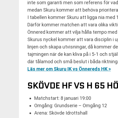
inte som garanti men som referens för vad s
medan Skuru kommer att behöva prioritera 
I tabellen kommer Skuru att ligga nia med 
Därför kommer matchen att vara olika vikt
Önnered kommer att vilja hålla tempo med s
Skurus nyckel kommer att vara disciplin i up
linjen och skapa utvisningar, då kommer det
tajmingen när de kan kliva på i 5-1 och stj
där tålamod och små beslut i båda riktnin
Läs mer om Skuru IK vs Önnereds HK >
SKÖVDE HF VS H 65 H
Matchstart: 8 januari 19:00
Omgång: Grundserie – Omgång 12
Arena: Skövde Idrottshall