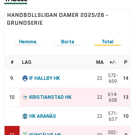
HANDBOLLSLIGAN DAMER 2025/26 -
GRUNDSERIE
Hemma
Borta
Total
#
LAG
MA
+/-
P
572-
9.
IF HALLBY HK
22
14
659
614-
10.
KRISTIANSTAD HK
22
13
658
571-
11.
HK ARANÄS
22
10
637
502-