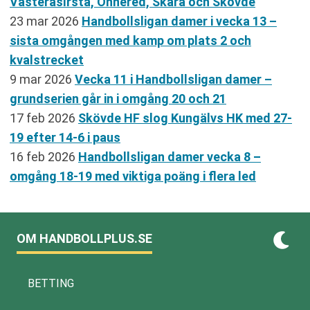
VästeråsIrsta, Önnered, Skara och Skövde
23 mar 2026
Handbollsligan damer i vecka 13 –
sista omgången med kamp om plats 2 och
kvalstrecket
9 mar 2026
Vecka 11 i Handbollsligan damer –
grundserien går in i omgång 20 och 21
17 feb 2026
Skövde HF slog Kungälvs HK med 27-
19 efter 14-6 i paus
16 feb 2026
Handbollsligan damer vecka 8 –
omgång 18-19 med viktiga poäng i flera led
OM HANDBOLLPLUS.SE
BETTING