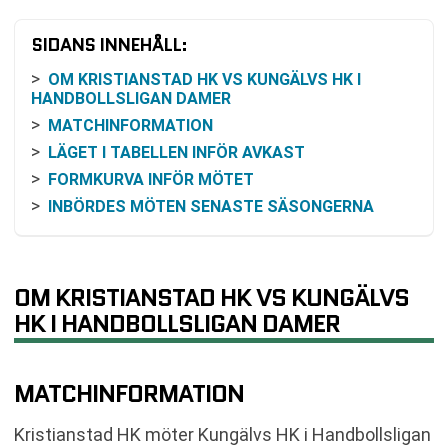
SIDANS INNEHÅLL:
OM KRISTIANSTAD HK VS KUNGÄLVS HK I
HANDBOLLSLIGAN DAMER
MATCHINFORMATION
LÄGET I TABELLEN INFÖR AVKAST
FORMKURVA INFÖR MÖTET
INBÖRDES MÖTEN SENASTE SÄSONGERNA
RESONEMANG KRING ODDS OCH
VINSTCHANSER
VAD STÅR PÅ SPEL I OMGÅNGEN
OM KRISTIANSTAD HK VS KUNGÄLVS
SÅ FÖLJER DU MATCHEN PÅ TV OCH ONLINE
HK I HANDBOLLSLIGAN DAMER
NYCKELFAKTA I KORTHET
VANLIGA FRÅGOR OM KRISTIANSTAD HK VS
KUNGÄLVS HK
MATCHINFORMATION
TABELL
Kristianstad HK möter Kungälvs HK i Handbollsligan
KOMMANDE MATCHER KRISTIANSTAD HK