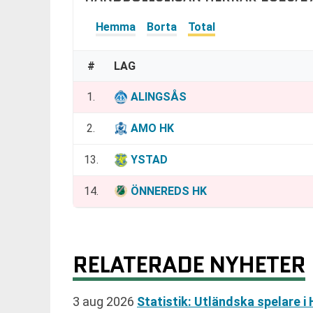
Hemma
Borta
Total
#
LAG
1.
ALINGSÅS
2.
AMO HK
13.
YSTAD
14.
ÖNNEREDS HK
RELATERADE NYHETER
3 aug 2026
Statistik: Utländska spelare i