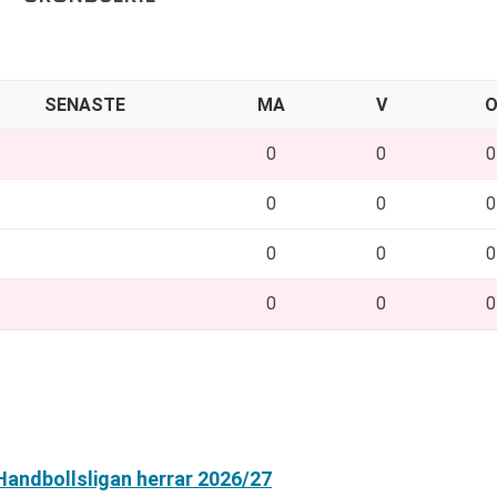
SENASTE
MA
V
0
0
0
0
0
0
0
0
0
0
0
0
 Handbollsligan herrar 2026/27