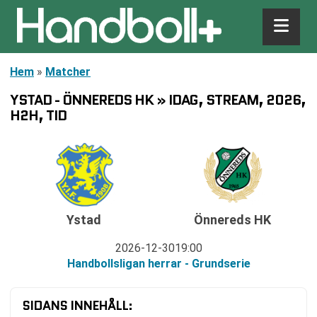
Hem
»
Matcher
YSTAD - ÖNNEREDS HK » IDAG, STREAM, 2026,
H2H, TID
Ystad
Önnereds HK
2026-12-30
19:00
Handbollsligan herrar - Grundserie
SIDANS INNEHÅLL: