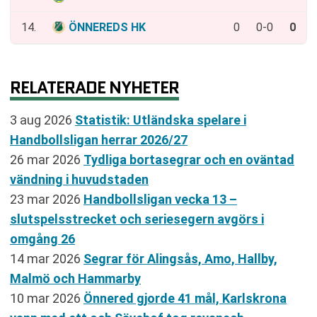
14.
ÖNNEREDS HK
0
0-0
0
RELATERADE NYHETER
3 aug 2026
Statistik: Utländska spelare i
Handbollsligan herrar 2026/27
26 mar 2026
Tydliga bortasegrar och en oväntad
vändning i huvudstaden
23 mar 2026
Handbollsligan vecka 13 –
slutspelsstrecket och seriesegern avgörs i
omgång 26
14 mar 2026
Segrar för Alingsås, Amo, Hallby,
Malmö och Hammarby
10 mar 2026
Önnered gjorde 41 mål, Karlskrona