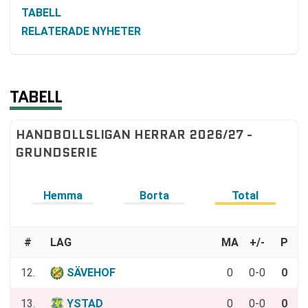
TABELL
RELATERADE NYHETER
TABELL
HANDBOLLSLIGAN HERRAR 2026/27 -
GRUNDSERIE
Hemma
Borta
Total
#
LAG
MA
+/-
P
12.
SÄVEHOF
0
0-0
0
13.
YSTAD
0
0-0
0