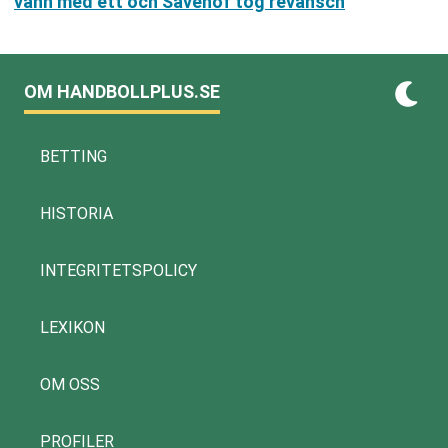
vann med ett och Sävehof tog revansch
OM HANDBOLLPLUS.SE
BETTING
HISTORIA
INTEGRITETSPOLICY
LEXIKON
OM OSS
PROFILER