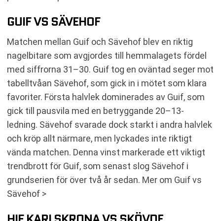
GUIF VS SÄVEHOF
Matchen mellan Guif och Sävehof blev en riktig
nagelbitare som avgjordes till hemmalagets fördel
med siffrorna 31–30. Guif tog en oväntad seger mot
tabelltvåan Sävehof, som gick in i mötet som klara
favoriter. Första halvlek dominerades av Guif, som
gick till pausvila med en betryggande 20–13-
ledning. Sävehof svarade dock starkt i andra halvlek
och kröp allt närmare, men lyckades inte riktigt
vända matchen. Denna vinst markerade ett viktigt
trendbrott för Guif, som senast slog Sävehof i
grundserien för över två år sedan. Mer om Guif vs
Sävehof >
HIF KARLSKRONA VS SKÖVDE