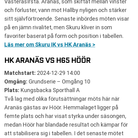
VästeråsIrsta. Aranäs, som skiftat mellan vinster
och förluster, vann mot Hallby nyligen och stärker
sitt självförtroende. Senaste inbördes möten visar
på en jämn rivalitet, men Skuru kliver in som
favoriter baserat på form och position i tabellen.
Läs mer om Skuru IK vs HK Aranäs >
HK ARANÄS VS H65 HÖÖR
Matchstart:
2024-12-29 14:00
Omgång:
Grundserie – Omgång 10
Plats:
Kungsbacka Sporthall A
Två lag med olika förutsättningar möts här när
Aranäs gästas av Höör. Hemmalaget ligger på
femte plats och har visat styrka under säsongen,
medan Höör har blandade resultat och kämpar för
att stabilisera sig i tabellen. I det senaste mötet