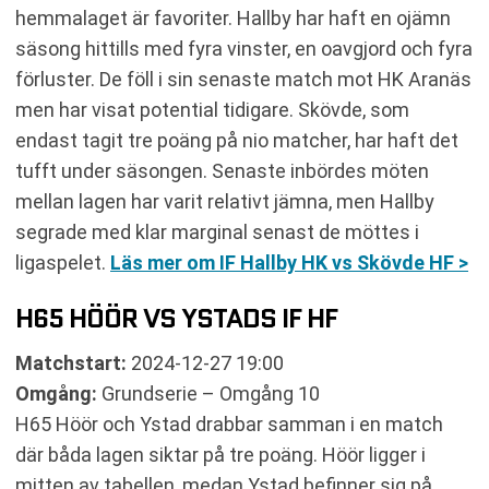
hemmalaget är favoriter. Hallby har haft en ojämn
säsong hittills med fyra vinster, en oavgjord och fyra
förluster. De föll i sin senaste match mot HK Aranäs
men har visat potential tidigare. Skövde, som
endast tagit tre poäng på nio matcher, har haft det
tufft under säsongen. Senaste inbördes möten
mellan lagen har varit relativt jämna, men Hallby
segrade med klar marginal senast de möttes i
ligaspelet.
Läs mer om IF Hallby HK vs Skövde HF >
H65 HÖÖR VS YSTADS IF HF
Matchstart:
2024-12-27 19:00
Omgång:
Grundserie – Omgång 10
H65 Höör och Ystad drabbar samman i en match
där båda lagen siktar på tre poäng. Höör ligger i
mitten av tabellen, medan Ystad befinner sig på