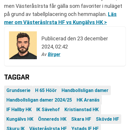
men VästeråsIrsta får gälla som favoriter i nuläget
på grund av tabellplacering och hemmaplan.
Läs
mer om VästeråsIrsta HF vs Kungälvs HK >
Publicerad den
23 december
2024, 02:42
Av
Birger
TAGGAR
Grundserie
H 65 Höör
Handbollsligan damer
Handbollsligan damer 2024/25
HK Aranäs
IF Hallby HK
IK Sävehof
Kristianstad HK
Kungälvs HK
Önnereds HK
Skara HF
Skövde HF
Skuru IK
VästeråsIrsta HF
Ystads IF HF