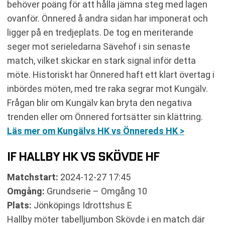
behöver poäng för att hålla jämna steg med lagen
ovanför. Önnered å andra sidan har imponerat och
ligger på en tredjeplats. De tog en meriterande
seger mot serieledarna Sävehof i sin senaste
match, vilket skickar en stark signal inför detta
möte. Historiskt har Önnered haft ett klart övertag i
inbördes möten, med tre raka segrar mot Kungälv.
Frågan blir om Kungälv kan bryta den negativa
trenden eller om Önnered fortsätter sin klättring.
Läs mer om Kungälvs HK vs Önnereds HK >
IF HALLBY HK VS SKÖVDE HF
Matchstart:
2024-12-27 17:45
Omgång:
Grundserie – Omgång 10
Plats:
Jönköpings Idrottshus E
Hallby möter tabelljumbon Skövde i en match där