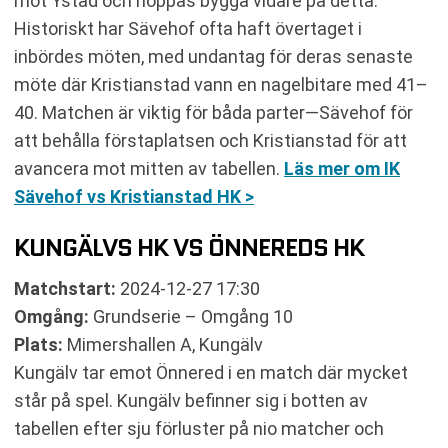
mot Ystad och hoppas bygga vidare på detta.
Historiskt har Sävehof ofta haft övertaget i
inbördes möten, med undantag för deras senaste
möte där Kristianstad vann en nagelbitare med 41–
40. Matchen är viktig för båda parter—Sävehof för
att behålla förstaplatsen och Kristianstad för att
avancera mot mitten av tabellen.
Läs mer om IK
Sävehof vs Kristianstad HK >
KUNGÄLVS HK VS ÖNNEREDS HK
Matchstart:
2024-12-27 17:30
Omgång:
Grundserie – Omgång 10
Plats:
Mimershallen A, Kungälv
Kungälv tar emot Önnered i en match där mycket
står på spel. Kungälv befinner sig i botten av
tabellen efter sju förluster på nio matcher och