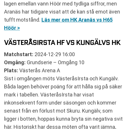
lagen emellan vann Höör med tydliga siffror, men
Aranäs har tidigare visat att de kan stå emot även
tufft motstånd.
Läs mer om HK Aranäs vs H65
Höör >
VÄSTERÅSIRSTA HF VS KUNGÄLVS HK
Matchstart:
2024-12-29 16:00
Omgång:
Grundserie – Omgång 10
Plats:
Västerås Arena A
Sist i omgången möts VästeråsIrsta och Kungälv.
Båda lagen behöver poäng för att hålla sig på säker
mark i tabellen. VästeråsIrsta har visat
inkonsekvent form under säsongen och kommer
senast från en förlust mot Skuru. Kungälv, som
ligger i botten, hoppas kunna bryta sin negativa svit
här. Historiskt har dessa möten ofta varit jämna,