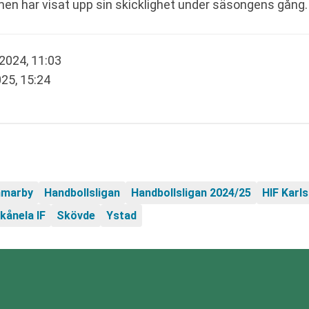
 men har visat upp sin skicklighet under säsongens gån
2024, 11:03
25, 15:24
marby
Handbollsligan
Handbollsligan 2024/25
HIF Karl
kånela IF
Skövde
Ystad