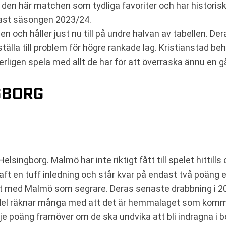
i den här matchen som tydliga favoriter och har historiskt
nast säsongen 2023/24.
en och håller just nu till på undre halvan av tabellen. 
älla till problem för högre rankade lag. Kristianstad beh
erligen spela med allt de har för att överraska ännu en
GBORG
ingborg. Malmö har inte riktigt fått till spelet hittills
aft en tuff inledning och står kvar på endast två poäng 
tat med Malmö som segrare. Deras senaste drabbning i
el räknar många med att det är hemmalaget som komme
je poäng framöver om de ska undvika att bli indragna i b