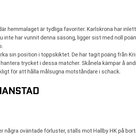
är hemmalaget är tydliga favoriter. Karlskrona har inlett
 inte har vunnit denna säsong, ligger sist med noll poän
o.
rka sin position i toppskiktet. De har tagit poäng från K
tt hantera trycket i dessa matcher. Skånela kämpar å an
ckligt för att hålla målsugna motståndare i schack.
TIANSTAD
r några oväntade förluster, ställs mot Hallby HK på borta