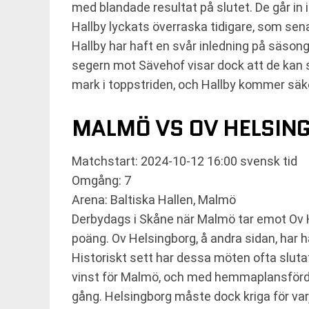
med blandade resultat på slutet. De går in 
Hallby lyckats överraska tidigare, som se
Hallby har haft en svår inledning på säsong
segern mot Sävehof visar dock att de kan st
mark i toppstriden, och Hallby kommer säk
MALMÖ VS OV HELSIN
Matchstart: 2024-10-12 16:00 svensk tid
Omgång: 7
Arena: Baltiska Hallen, Malmö
Derbydags i Skåne när Malmö tar emot Ov Hels
poäng. Ov Helsingborg, å andra sidan, har h
Historiskt sett har dessa möten ofta slu
vinst för Malmö, och med hemmaplansförd
gång. Helsingborg måste dock kriga för var