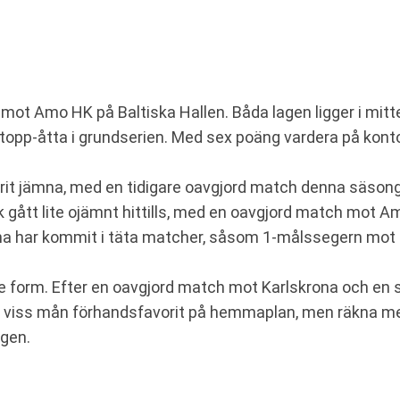
ot Amo HK på Baltiska Hallen. Båda lagen ligger i mitten
d topp-åtta i grundserien. Med sex poäng vardera på konto
rit jämna, med en tidigare oavgjord match denna säson
gått lite ojämnt hittills, med en oavgjord match mot A
a har kommit i täta matcher, såsom 1-målssegern mot Kar
orm. Efter en oavgjord match mot Karlskrona och en s
är i viss mån förhandsfavorit på hemmaplan, men räkna
igen.