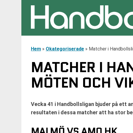
Hem
»
Okategoriserade
»
Matcher i Handbollsl
MATCHER I HAN
MÖTEN OCH VI
Vecka 41 i Handbollsligan bjuder på ett 
resultaten i dessa matcher att ha stor be
MALMÖ VS AMO HK