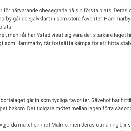
är för närvarande obesegrade på sin första plats. Deras o
 går de självklart in som stora favoriter. Hammarby å
plats.
r, men i år har Ystad visat sig vara det starkare laget hi
gt som Hammarby får fortsätta kämpa för att hitta stabili
rtalaget går in som tydliga favoriter. Sävehof har hitti
ppet bakom. Det tidigare mötet mellan lagen förra säson
gjorda matchen mot Malmö, men deras utmaning blir st