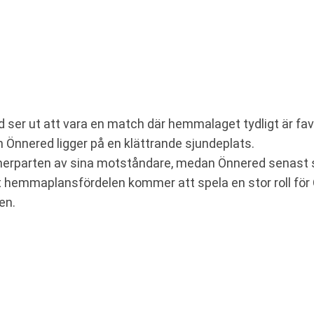
 ser ut att vara en match där hemmalaget tydligt är fav
n Önnered ligger på en klättrande sjundeplats.
t merparten av sina motståndare, medan Önnered senast 
att hemmaplansfördelen kommer att spela en stor roll f
en.