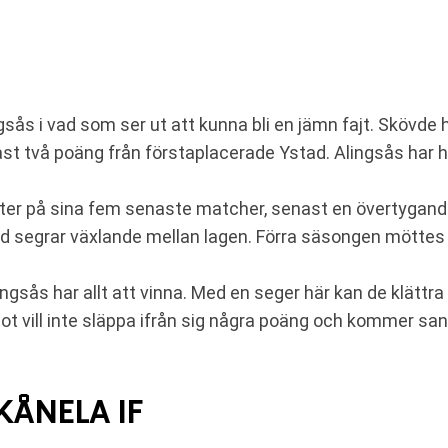
ås i vad som ser ut att kunna bli en jämn fajt. Skövde h
ast två poäng från förstaplacerade Ystad. Alingsås har h
ster på sina fem senaste matcher, senast en övertygand
d segrar växlande mellan lagen. Förra säsongen möttes 
sås har allt att vinna. Med en seger här kan de klättra i 
t vill inte släppa ifrån sig några poäng och kommer san
KÅNELA IF