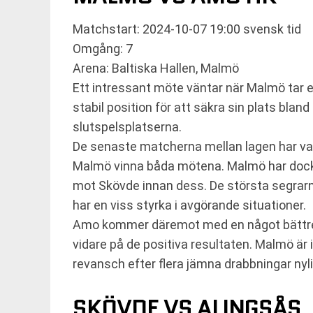
Matchstart: 2024-10-07 19:00 svensk tid
Omgång: 7
Arena: Baltiska Hallen, Malmö
Ett intressant möte väntar när Malmö tar em
stabil position för att säkra sin plats blan
slutspelsplatserna.
De senaste matcherna mellan lagen har va
Malmö vinna båda mötena. Malmö har dock 
mot Skövde innan dess. De största segrarn
har en viss styrka i avgörande situationer.
Amo kommer däremot med en något bättre f
vidare på de positiva resultaten. Malmö 
revansch efter flera jämna drabbningar nyl
SKÖVDE VS ALINGSÅS