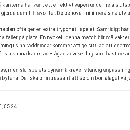
kanterna har varit ett effektivt vapen under hela sluts
m gjorde dem till favoriter. De behöver minimera sina utvi
plan ofta ger en extra trygghet i spelet. Samtidigt har 
rna faller på plats. En nyckel i denna match blir målvak
jming i sina räddningar kommer att ge sitt lag ett enorm
får sin sanna karaktär. Frågan är vilket lag som bäst orkar
ess, men slutspelets dynamik kräver ständig anpassning.
 bytena. Det ska bli intressant att se om bortalaget välj
, 05:24