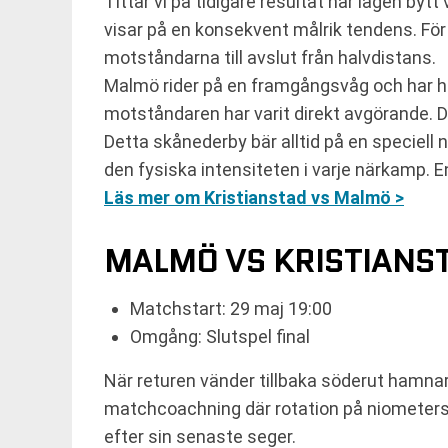
Tittar vi på tidigare resultat har lagen byt
visar på en konsekvent målrik tendens. För 
motståndarna till avslut från halvdistans.
Malmö rider på en framgångsvåg och har h
motståndaren har varit direkt avgörande. 
Detta skånederby bär alltid på en speciell
den fysiska intensiteten i varje närkamp. En
Läs mer om Kristianstad vs Malmö >
MALMÖ VS KRISTIANS
Matchstart: 29 maj 19:00
Omgång: Slutspel final
När returen vänder tillbaka söderut hamnar
matchcoachning där rotation på niometersu
efter sin senaste seger.