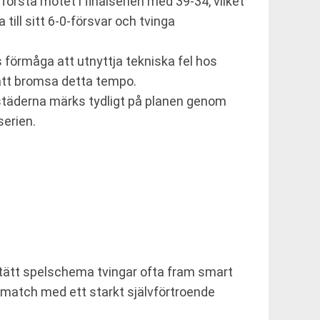
 första mötet i finalserien med 39-34, vilket
till sitt 6-0-försvar och tvinga
s förmåga att utnyttja tekniska fel hos
 att bromsa detta tempo.
n städerna märks tydligt på planen genom
serien.
t tätt spelschema tvingar ofta fram smart
 match med ett starkt självförtroende