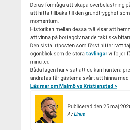
Deras förmåga att skapa överbelastning på 
att hitta tillbaka till den grundtrygghet so
momentum.
Historiken mellan dessa två visar att hemma
att vinna på bortagolv när de taktiska bita
Den sista utposten som först hittar rätt ta
ögonblick som de stora
tävlingar
vi följer 
minuter.
Båda lagen har visat att de kan hantera pr
andrafas får gästerna svårt att hinna med i
Läs mer om Malmö vs Kristianstad >
Publicerad den
25 maj 2026
Av
Linus