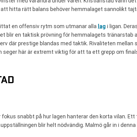
t vinster med varandra under våren. Kristianstad vann det
att hitta rätt balans behöver hemmalaget sannolikt tajta 
ittat en offensiv rytm som utmanar alla
lag
i ligan. Dera
Det blir en taktisk prövning för hemmalagets tränarstab
 nerv där prestige blandas med taktik. Rivaliteten mella
 seger här är extremt viktig för att ta ett grepp om final
TAD
 fokus snabbt på hur lagen hanterar den korta vilan. Et
ppställningen blir helt nödvändig. Malmö går in i denna