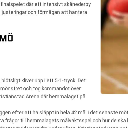
finalspelet där ett intensivt skånederby
ka justeringar och förmågan att hantera
LMÖ
lötsligt kliver upp i ett 5-1-tryck. Det
t mönstret och tog kommandot över
Kristianstad Arena där hemmalaget på
ggen efter att ha släppt in hela 42 mål i det senaste mötet
stora frågor till hemmalagets målvaktsspel och hur de ska