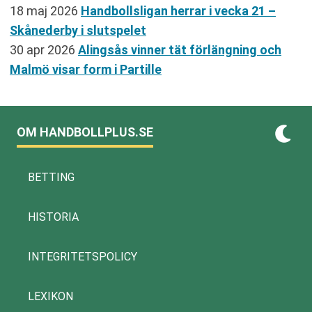
18 maj 2026
Handbollsligan herrar i vecka 21 –
Skånederby i slutspelet
30 apr 2026
Alingsås vinner tät förlängning och
Malmö visar form i Partille
OM HANDBOLLPLUS.SE
BETTING
HISTORIA
INTEGRITETSPOLICY
LEXIKON