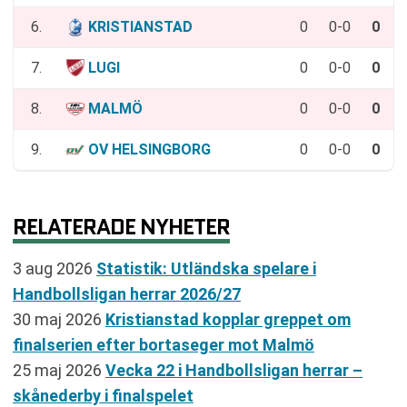
6.
KRISTIANSTAD
0
0-0
0
7.
LUGI
0
0-0
0
8.
MALMÖ
0
0-0
0
9.
OV HELSINGBORG
0
0-0
0
RELATERADE NYHETER
3 aug 2026
Statistik: Utländska spelare i
Handbollsligan herrar 2026/27
30 maj 2026
Kristianstad kopplar greppet om
finalserien efter bortaseger mot Malmö
25 maj 2026
Vecka 22 i Handbollsligan herrar –
skånederby i finalspelet