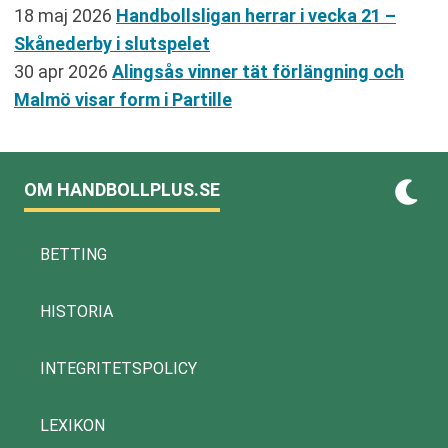
18 maj 2026
Handbollsligan herrar i vecka 21 –
Skånederby i slutspelet
30 apr 2026
Alingsås vinner tät förlängning och
Malmö visar form i Partille
OM HANDBOLLPLUS.SE
BETTING
HISTORIA
INTEGRITETSPOLICY
LEXIKON