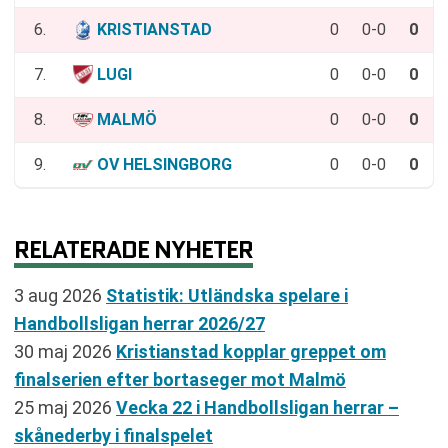
6.
KRISTIANSTAD
0
0-0
0
7.
LUGI
0
0-0
0
8.
MALMÖ
0
0-0
0
9.
OV HELSINGBORG
0
0-0
0
RELATERADE NYHETER
3 aug 2026
Statistik: Utländska spelare i
Handbollsligan herrar 2026/27
30 maj 2026
Kristianstad kopplar greppet om
finalserien efter bortaseger mot Malmö
25 maj 2026
Vecka 22 i Handbollsligan herrar –
skånederby i finalspelet