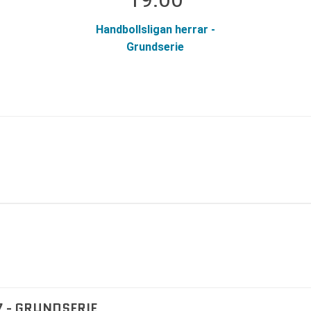
Handbollsligan herrar -
Grundserie
 - GRUNDSERIE