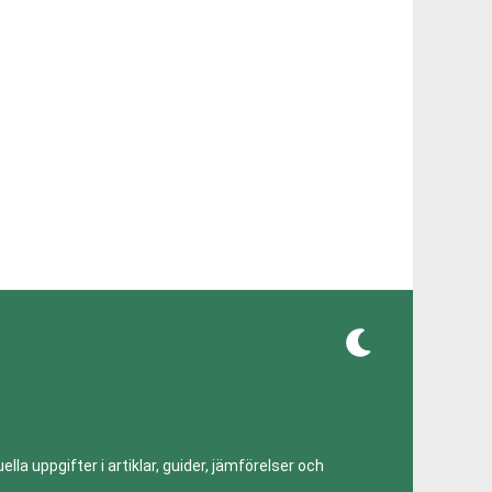
lla uppgifter i artiklar, guider, jämförelser och