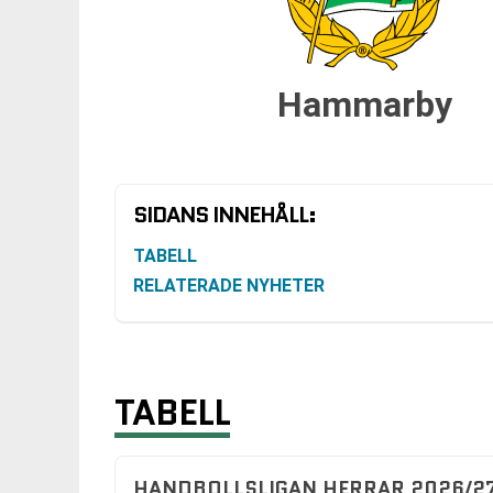
Hammarby
SIDANS INNEHÅLL:
TABELL
RELATERADE NYHETER
TABELL
HANDBOLLSLIGAN HERRAR 2026/27