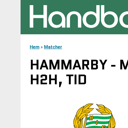
Hem
»
Matcher
HAMMARBY - M
H2H, TID