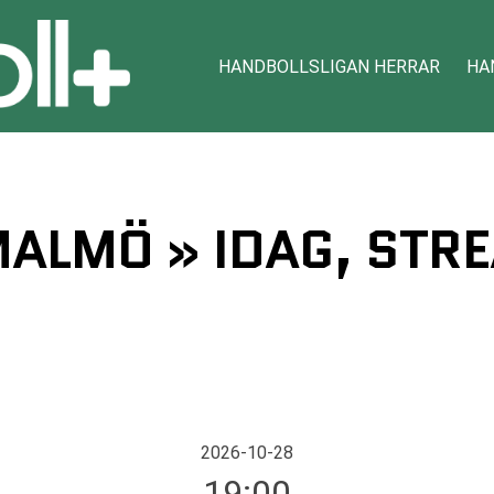
HANDBOLLSLIGAN HERRAR
HA
ALMÖ » IDAG, STRE
2026-10-28
19:00