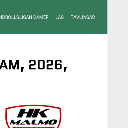
NDBOLLSLIGAN DAMER
LAG
TÄVLINGAR
AM, 2026,