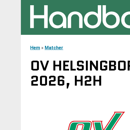
Hem
»
Matcher
OV HELSINGBOR
2026, H2H