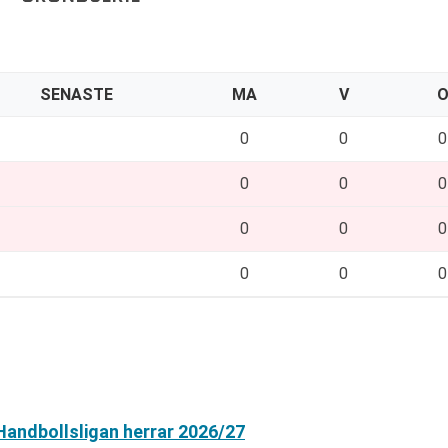
SENASTE
MA
V
0
0
0
0
0
0
0
0
0
0
0
0
 Handbollsligan herrar 2026/27