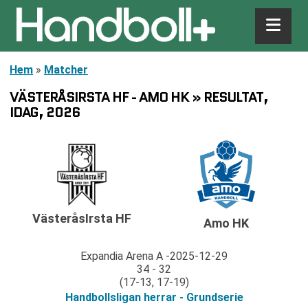
Hem
»
Matcher
VÄSTERÅSIRSTA HF - AMO HK » RESULTAT,
IDAG, 2026
VästeråsIrsta HF
Amo HK
Expandia Arena A
2025-12-29
34 - 32
(17-13, 17-19)
Handbollsligan herrar - Grundserie