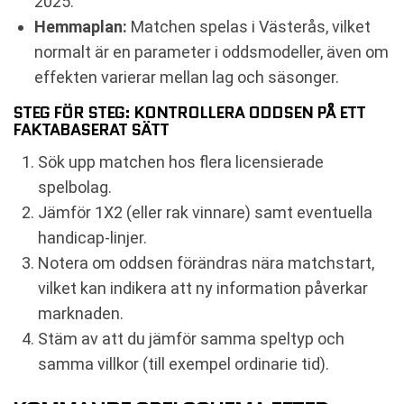
2025.
Hemmaplan:
Matchen spelas i Västerås, vilket
normalt är en parameter i oddsmodeller, även om
effekten varierar mellan lag och säsonger.
STEG FÖR STEG: KONTROLLERA ODDSEN PÅ ETT
FAKTABASERAT SÄTT
Sök upp matchen hos flera licensierade
spelbolag.
Jämför 1X2 (eller rak vinnare) samt eventuella
handicap-linjer.
Notera om oddsen förändras nära matchstart,
vilket kan indikera att ny information påverkar
marknaden.
Stäm av att du jämför samma speltyp och
samma villkor (till exempel ordinarie tid).