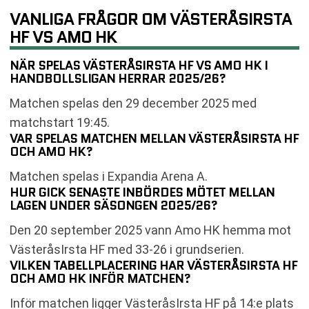
VANLIGA FRÅGOR OM VÄSTERÅSIRSTA
HF VS AMO HK
NÄR SPELAS VÄSTERÅSIRSTA HF VS AMO HK I
HANDBOLLSLIGAN HERRAR 2025/26?
Matchen spelas den 29 december 2025 med
matchstart 19:45.
VAR SPELAS MATCHEN MELLAN VÄSTERÅSIRSTA HF
OCH AMO HK?
Matchen spelas i Expandia Arena A.
HUR GICK SENASTE INBÖRDES MÖTET MELLAN
LAGEN UNDER SÄSONGEN 2025/26?
Den 20 september 2025 vann Amo HK hemma mot
VästeråsIrsta HF med 33-26 i grundserien.
VILKEN TABELLPLACERING HAR VÄSTERÅSIRSTA HF
OCH AMO HK INFÖR MATCHEN?
Inför matchen ligger VästeråsIrsta HF på 14:e plats