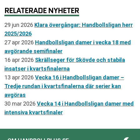
RELATERADE NYHETER
29 jun 2026
Klara övergångar: Handbollsligan herr
2025/2026
27 apr 2026
Handbollsligan damer i vecka 18 med
avgörande semifinaler
16 apr 2026
Skrällseger för Skövde och stabila
insatser i kvartsfinalerna
13 apr 2026
Vecka 16 i Handbollsligan damer –
Tredje rundan i kvartsfinalerna där serier kan
avgöras
30 mar 2026
Vecka 14 i Handbollsligan damer med
intensiva kvartsfinaler